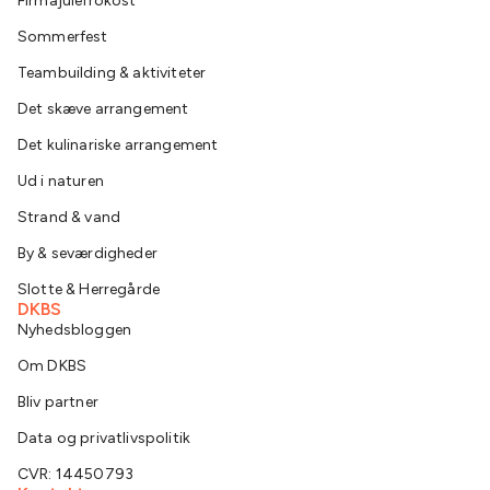
Firmajulefrokost
Sommerfest
Teambuilding & aktiviteter
Det skæve arrangement
Det kulinariske arrangement
Ud i naturen
Strand & vand
By & seværdigheder
Slotte & Herregårde
DKBS
Nyhedsbloggen
Om DKBS
Bliv partner
Data og privatlivspolitik
CVR: 14450793