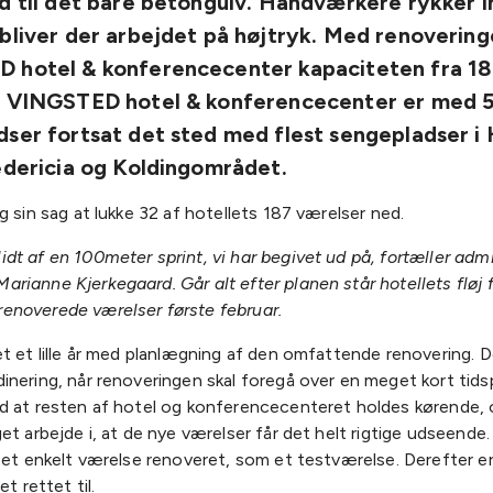
d til det bare betongulv. Håndværkere rykker i
bliver der arbejdet på højtryk.
Med renovering
 hotel & konferencecenter kapaciteten fra 187
. VINGSTED hotel & konferencecenter er med 
ser fortsat det sted med flest sengepladser i 
edericia og Koldingområdet.
g sin sag at lukke 32 af hotellets 187 værelser ned.
lidt af en 100meter sprint, vi har begivet ud på, fortæller adm
Marianne Kjerkegaard. Går alt efter planen står hotellets fløj 
yrenoverede værelser første februar.
t et lille år med planlægning af den omfattende renovering. De
inering, når renoveringen skal foregå over en meget kort tids
d at resten af hotel og konferencecenteret holdes kørende, o
et arbejde i, at de nye værelser får det helt rigtige udseende. 
 et enkelt værelse renoveret, som et testværelse. Derefter er
et rettet til.