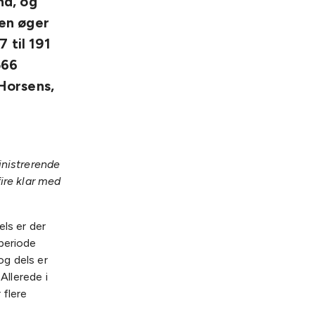
nd, og
en øger
 til 191
566
Horsens,
inistrerende
fire klar med
ls er der
periode
g dels er
Allerede i
 flere