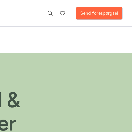
Send forespørgsel
 &
er