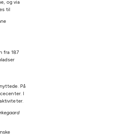
ne, og via
s til
nne
 fra 187
pladser
knyttede. På
cecenter. I
ktiviteter.
erkegaard
anske