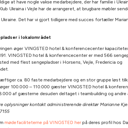
eldige at have nogle vakse medarbejdere, der har familie i Ukrai
lub Ukraina i Vejle har de arrangeret, at brugbare møbler sende
 Ukraine. Det har vi gjort tidligere med succes fortæller Maria
epladser i lokalområdet
ingen øger VINGSTED hotel & konferencecenter kapaciteten
l 191. VINGSTED hotel & konferencecenter er med 566 senge
sted med flest sengepladser i Horsens, Vejle, Fredericia og
det.
æftiger ca. 80 faste medarbejdere og en stor gruppe løst til
søger 100.000 – 110.000 gæster VINGSTED hotel & konferen
8.000 af gæsterne desuden deltaget i teambuilding og andre a
ere oplysninger kontakt administrerende direktør Marianne Kj
 7155
om
mødefaciliteterne på VINGSTED her
på deres profil hos D