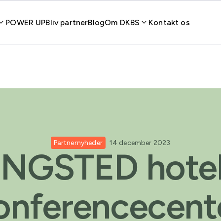
POWER UP
Bliv partner
Blog
Om DKBS
Kontakt os
Partnernyheder
14 december 2023
INGSTED hotel
onferencecent