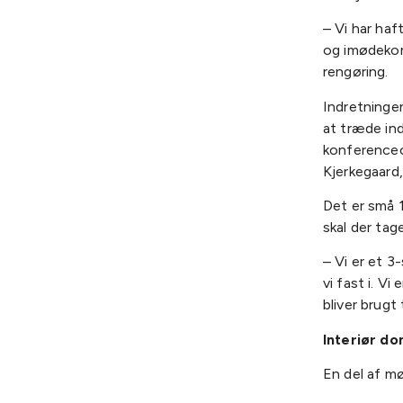
– Vi har haf
og imødekom
rengøring.
Indretningen
at træde ind
konferenceo
Kjerkegaard,
Det er små 1
skal der ta
– Vi er et 
vi fast i. V
bliver brugt 
Interiør do
En del af mø