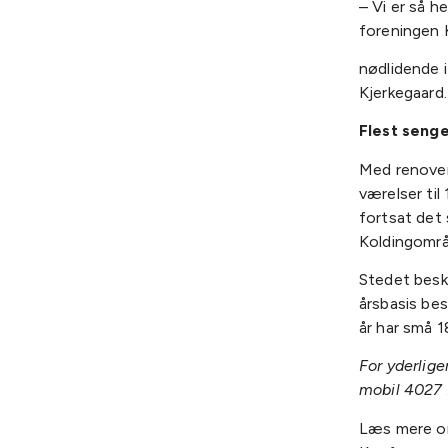
– Vi er så h
foreningen K
nødlidende i
Kjerkegaard.
Flest seng
Med renover
værelser ti
fortsat det 
Koldingområ
Stedet besk
årsbasis be
år har små 1
For yderlig
mobil 4027
Læs mere 