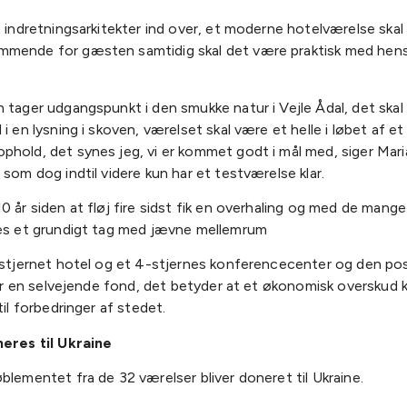
t indretningsarkitekter ind over, et moderne hotelværelse skal
mende for gæsten samtidig skal det være praktisk med hensy
 tager udgangspunkt i den smukke natur i Vejle Ådal, det skal
 i en lysning i skoven, værelset skal være et helle i løbet af et
phold, det synes jeg, vi er kommet godt i mål med, siger Mar
 som dog indtil videre kun har et testværelse klar.
0 år siden at fløj fire sidst fik en overhaling og med de man
ges et grundigt tag med jævne mellemrum
3-stjernet hotel og et 4-stjernes konferencecenter og den pos
i er en selvejende fond, det betyder at et økonomisk overskud 
til forbedringer af stedet.
neres til Ukraine
blementet fra de 32 værelser bliver doneret til Ukraine.