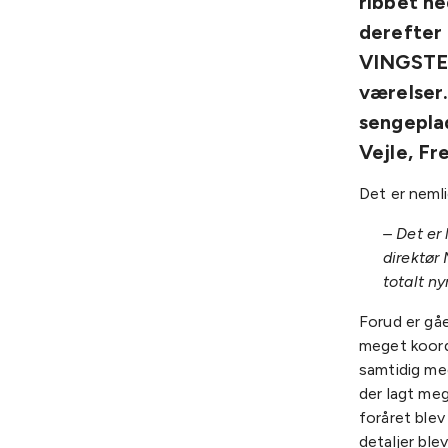
ribbet ne
derefter 
VINGSTED
værelser
sengeplad
Vejle, Fr
Det er nemli
– Det er 
direktør 
totalt n
Forud er gåe
meget koord
samtidig me
der lagt meg
foråret blev
detaljer blev