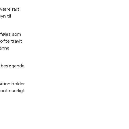
 være rart
n til
 føles som
 ofte travlt
ianne
ge besøgende
ition holder
kontinuerligt