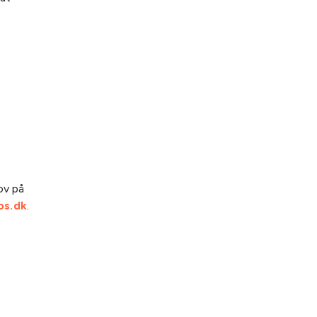
ov på
bs.dk
.