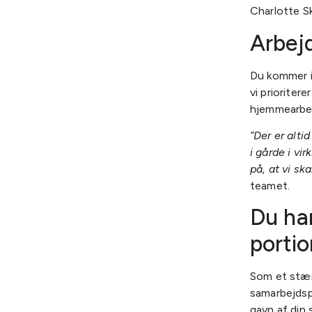
Charlotte Sk
Arbejd
Du kommer i
vi prioriter
hjemmearbej
”Der er alti
i gårde i vi
på, at vi sk
teamet.
Du har
porti
Som et stærk
samarbejdsp
gavn af din 