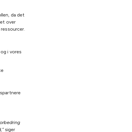
llen, da det
ket over
ressourcer.
og i vores
ce
dspartnere
forbedring
,”
siger