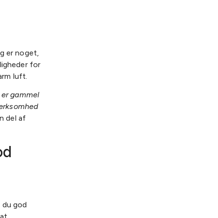
g er noget,
ligheder for
rm luft.
ke er gammel
pmærksomhed
n del af
od
r du god
 at