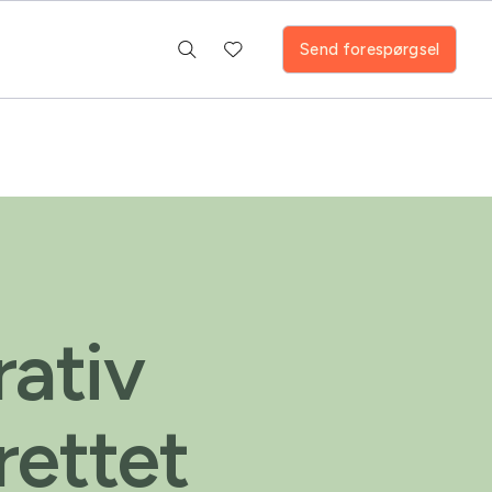
Send forespørgsel
rativ
rettet