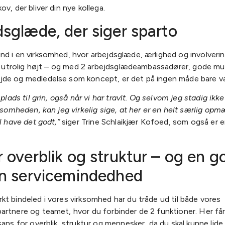
ov, der bliver din nye kollega.
sglæde, der siger sparto
nd i en virksomhed, hvor arbejdsglæde, ærlighed og involverin
er utrolig højt – og med 2 arbejdsglædeambassadører, gode mu
de og medledelse som koncept, er det på ingen måde bare va
d plads til grin, også når vi har travlt. Og selvom jeg stadig ik
rksomheden, kan jeg virkelig sige, at her er en helt særlig o
al have det godt,”
siger Trine Schlaikjær Kofoed, som også er e
 overblik og struktur – og en g
on servicemindedhed
t bindeled i vores virksomhed har du tråde ud til både vores
artnere og teamet, hvor du forbinder de 2 funktioner. Her få
sans for overblik, struktur og mennesker, da du skal kunne lide