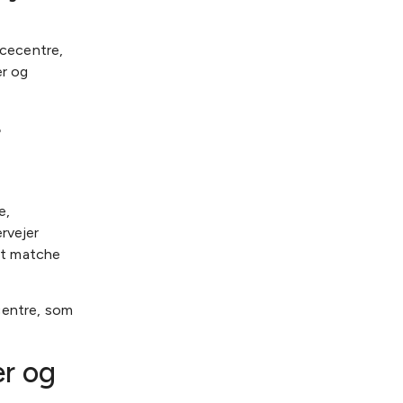
cecentre,
er og
r
e,
rvejer
at matche
centre, som
er og