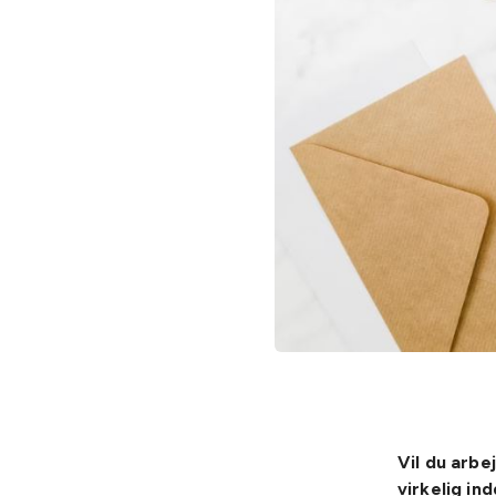
Vil du arb
virkelig i