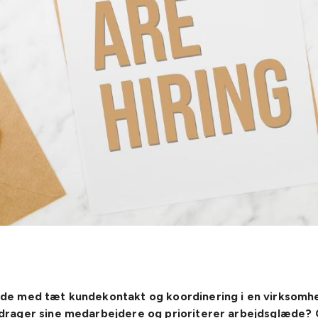
ejde med tæt kundekontakt og koordinering i en virksomh
nddrager sine medarbejdere og prioriterer arbejdsglæde? 