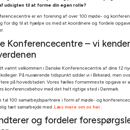
f udsigten til at forme din egen rolle?
erencecentre er en forening af over 100 møde- og konferen
ug for dig til at hjælpe os med at koordinere og fordele opgav
r.
e Konferencecentre – vi kende
verdenen
udt varmt velkommen i Danske Konferencecentre af dine 12 ny
olleger. På nuværende tidspunkt sidder vi i Birkerød, men ove
ttere på hovedstaden. Vores fælles fornemmeste opgave er 
rs konferencebehov med det helt rigtige sted i Danmark.
nde tal 100 samarbejdspartnere i form af møde- og konference
rkelig tæt samarbejde med.
Læs mere om os her.
.
dterer og fordeler forespørgsl