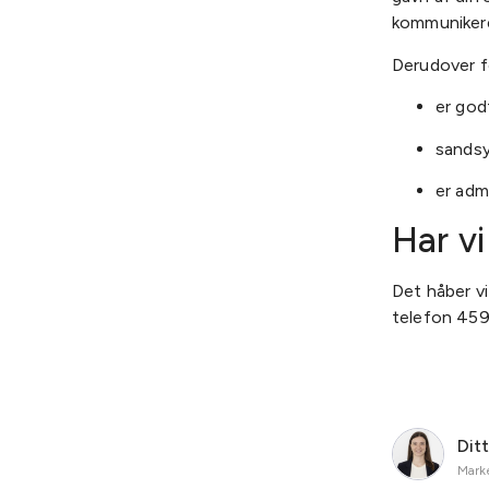
kommunikere
Derudover for
er god
sandsy
er adm
Har vi
Det håber v
telefon 459
Dit
Marke