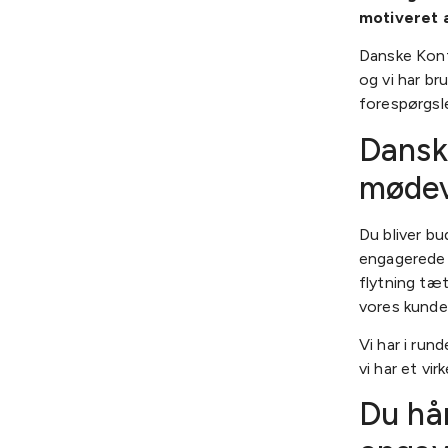
motiveret a
Danske Konf
og vi har br
forespørgsle
Dansk
møde
Du bliver b
engagerede k
flytning tæ
vores kunde
Vi har i ru
vi har et vi
Du hån