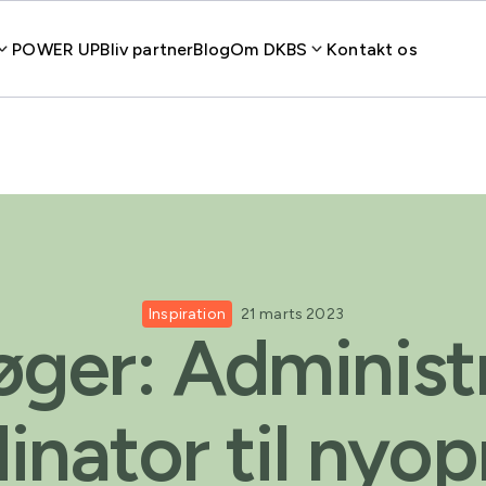
POWER UP
Bliv partner
Blog
Om DKBS
Kontakt os
Inspiration
21 marts 2023
øger: Administ
inator til nyop