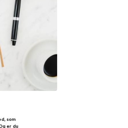
ed, som
Og er du