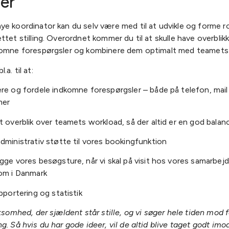
er
e koordinator kan du selv være med til at udvikle og forme ro
ttet stilling. Overordnet kommer du til at skulle have overblik
komne forespørgsler og kombinere dem optimalt med teamets 
a. til at:
re og fordele indkomne forespørgsler – både på telefon, mail 
mer
t overblik over teamets workload, så der altid er en god balan
dministrativ støtte til vores bookingfunktion
gge vores besøgsture, når vi skal på visit hos vores samarbej
om i Danmark
pportering og statistik
rksomhed, der sjældent står stille, og vi søger hele tiden mod 
g. Så hvis du har gode ideer, vil de altid blive taget godt imod