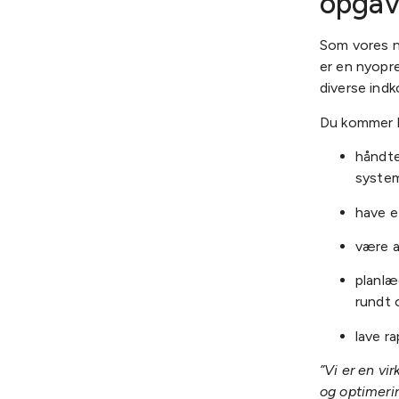
opgav
Som vores ny
er en nyopre
diverse ind
Du kommer bl.
håndte
syste
have e
være a
planlæ
rundt 
lave ra
”Vi er en vi
og optimerin