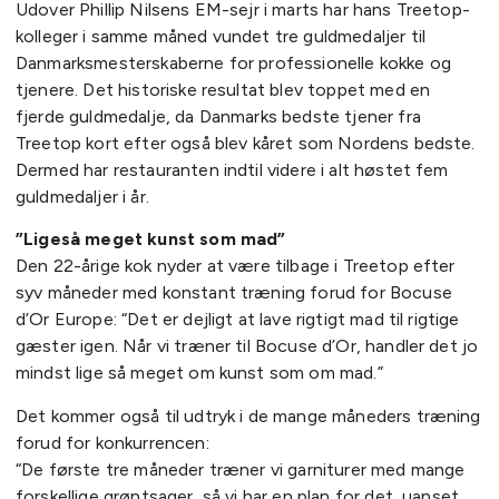
Udover Phillip Nilsens EM-sejr i marts har hans Treetop-
kolleger i samme måned vundet tre guldmedaljer til
Danmarksmesterskaberne for professionelle kokke og
tjenere. Det historiske resultat blev toppet med en
fjerde guldmedalje, da Danmarks bedste tjener fra
Treetop kort efter også blev kåret som Nordens bedste.
Dermed har restauranten indtil videre i alt høstet fem
guldmedaljer i år.
”Ligeså meget kunst som mad”
Den 22-årige kok nyder at være tilbage i Treetop efter
syv måneder med konstant træning forud for Bocuse
d’Or Europe: “Det er dejligt at lave rigtigt mad til rigtige
gæster igen. Når vi træner til Bocuse d’Or, handler det jo
mindst lige så meget om kunst som om mad.”
Det kommer også til udtryk i de mange måneders træning
forud for konkurrencen:
“De første tre måneder træner vi garniturer med mange
forskellige grøntsager, så vi har en plan for det, uanset