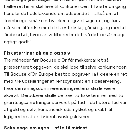
hvilke retter vi skal lave til konkurrencen. I første omgang
handler det udelukkende om udseendet – altså om at
frembringe små kunstværker af grøntsagerne, og først
når vi er tilfredse med det æstetiske, går vi i gang med at
finde ud af, hvordan vi tilbereder det, så det også smager
rigtigt godt.”
Fisketerriner på guld og sølv
Tre måneder før Bocuse d’Or får makkerparret så
præsenteret opgaven, de skal løse til selve konkurrencen.
Til Bocuse d’Or Europe bestod opgaven i at kreere en ret
med tre udskæringer af rensdyr samt en sideservering,
hvor den smagsdominerende ingrediens skulle være
akvavit. Derudover skulle de lave to fisketerriner med to
grøntsagsanretninger serveret på fad – det store fad var
af guld og sølv, kunstnerisk udsmykket og skabt til
lejligheden af en københavnsk guldsmed.
Seks dage om ugen – ofte til midnat