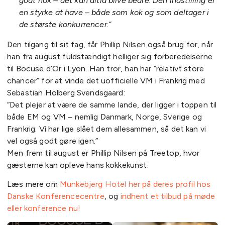
godt nok – det kan altid blive bedre. Den indstilling er
en styrke at have – både som kok og som deltager i
de største konkurrencer.”
Den tilgang til sit fag, får Phillip Nilsen også brug for, når
han fra august fuldstændigt helliger sig forberedelserne
til Bocuse d’Or i Lyon. Han tror, han har “relativt store
chancer” for at vinde det uofficielle VM i Frankrig med
Sebastian Holberg Svendsgaard:
“Det plejer at være de samme lande, der ligger i toppen til
både EM og VM – nemlig Danmark, Norge, Sverige og
Frankrig. Vi har lige slået dem allesammen, så det kan vi
vel også godt gøre igen.”
Men frem til august er Phillip Nilsen på Treetop, hvor
gæsterne kan opleve hans kokkekunst.
Læs mere om
Munkebjerg Hotel her på deres profil hos
Danske Konferencecentre
, og
indhent et tilbud på møde
eller konference nu!