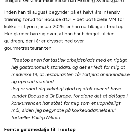
tidligere Geranium-kok Sebastian Holberg Svendsgaard.
Inden han til august begynder på et halvt års intensiv
træning forud for Bocuse d’Or – det uofficielle VM for
kokke – i Lyon i januar 2025, er han nu tilbage i Treetop.
Her glæder han sig over, at han har bidraget til den
guldregn, der i år er drysset ned over
gourmetrestauranten:
“Treetop er en fantastisk arbejdsplads med en rigtigt
høj gastronomisk standard, og det er fedt for mig at
medvirke til, at restauranten får fortjent anerkendelse
og opmærksomhed.
Jeg er samtidig virkeligt glad og stolt over at have
vundet Bocuse d’Or Europe, for alene det at deltage i
konkurrencen har stået for mig som et uopnåeligt
mål, siden jeg begyndte på kokkeuddannelsen,”
fortæller Phillip Nilsen.
Femte guldmedalje til Treetop