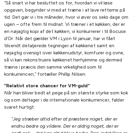
“Så snart vi har besluttet os for, hvordan vi vil løse
opgaven, begynder vi med at træne i at lave retterne på
tid. Det gør vi i tre måneder, hvor vi øver os seks dage om
ugen – ofte frem til midnat. Vi træner i et køkken, der er
en nøjagtig kopi af det køkken, vi konkurrerer i til Bocuse
d’Or. Når det gælder VM i Lyon til januar, har vi fået
tilsendt detaljerede tegninger af køkkenet samt en
nøjagtig oversigt over køkkenudstyr, komfurer og ovne,
så vi kan rekonstruere køkkenet herhjemme og dermed
træne i præcis den samme virkelighed som til
konkurrencen,” fortæller Phillip Nilsen.
”Relativt store chancer for VM-guld”
Når han bliver bedt at pege på sin største styrke som kok
og som deltager i de internationale konkurrencer, falder
svaret hurtigt:
“Jeg stræber altid efter at præstere noget, der er
endnu bedre og vildere. Der er aldrig noget, der er