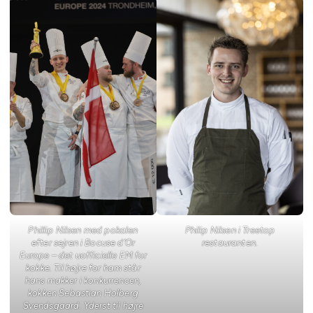
Phillip Nilsen med pokalen
Philip Nilsen i Treetop
efter sejren i Bocuse d’Or
restauranten.
Europe – det uofficielle EM for
kokke. Til højre for ham står
hans makker i konkurrencen,
kokken Sebastian Holberg
Svendsgaard. Yderst til højre