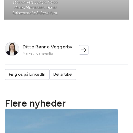
står parrets coach, Ronni
Vexøe Mortensen, der er
køkkenchef på Geranium.
Ditte Rønne Veggerby
Marketingansvarlig
Følg os på LinkedIn
Del artikel
Flere nyheder