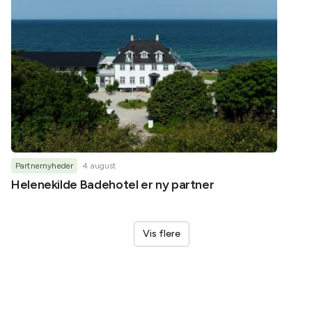
Partnernyheder
4 august
Partner
Helenekilde Badehotel er ny partner
Oplev
LEGO®
Vis flere