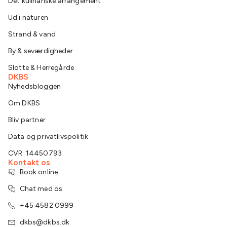
Det kulinariske arrangement
Ud i naturen
Strand & vand
By & seværdigheder
Slotte & Herregårde
DKBS
Nyhedsbloggen
Om DKBS
Bliv partner
Data og privatlivspolitik
CVR: 14450793
Kontakt os
Book online
Chat med os
+45 4582 0999
dkbs@dkbs.dk