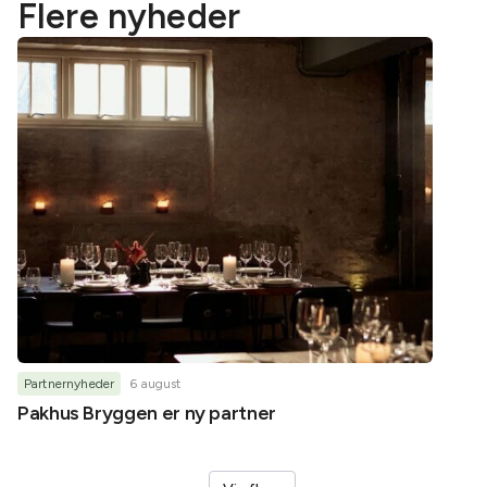
Flere nyheder
Partnernyheder
6 august
Partner
Pakhus Bryggen er ny partner
Helene