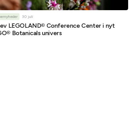
nernyheder
30 juli
ev LEGOLAND® Conference Center i nyt
O® Botanicals univers