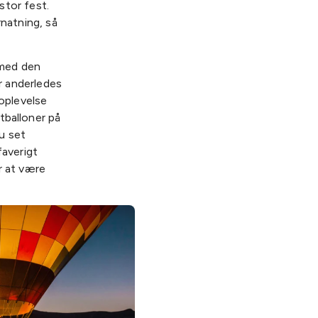
 stor fest.
rnatning, så
 med den
er anderledes
-oplevelse
tballoner på
u set
averigt
r at være