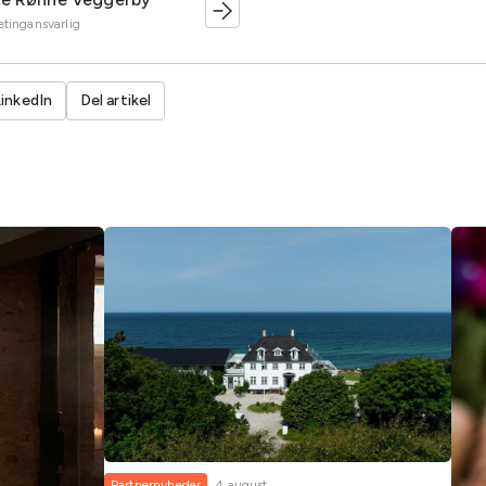
tingansvarlig
LinkedIn
Del artikel
Partnernyheder
4 august