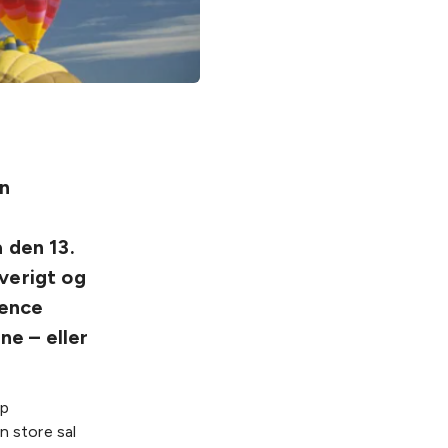
en
a den 13.
rverigt og
rence
ne – eller
up
 store sal