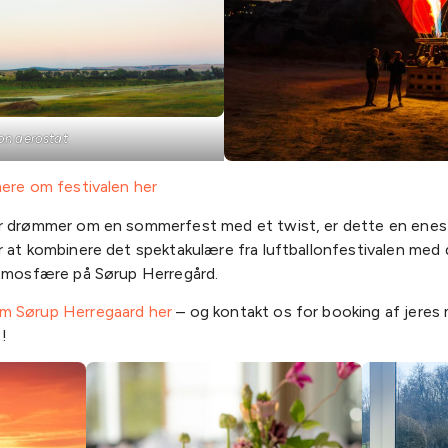
on aerostat
mere om festivalen her
r drømmer om en sommerfest med et twist, er dette en ene
r at kombinere det spektakulære fra luftballonfestivalen med
atmosfære på Sørup Herregård.
m Sørup Herregaard her
– og kontakt os for booking af jeres
!