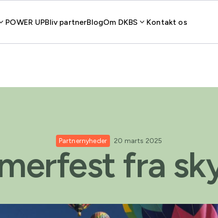
POWER UP
Bliv partner
Blog
Om DKBS
Kontakt os
Partnernyheder
20 marts 2025
erfest fra sk