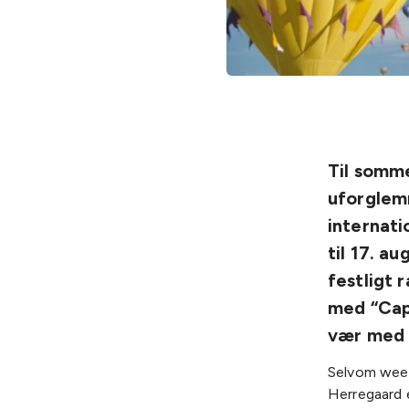
Til somme
uforglem
internati
til 17. a
festligt
med “Capp
vær med o
Selvom week
Herregaard 