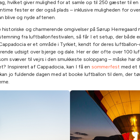
dag, hvilket giver mulighed for at samle op til 250 gæster til en
intime fester er der også plads – inklusive muligheden for ove
n blive og nyde aftenen.
 historiske og charmerende omgivelser på Sørup Herregaard
stemning fra luftballonfestivalen, så får I et setup, der både 
 Cappadocia er et område i Tyrkiet, kendt for deres luftballon
nde udsigt over bjerge og dale. Her er der ofte over 100 luf
som svæver til vejrs i den smukkeste solopgang – måske har d
det? Inspireret af Cappadocia, kan I få en
sommerfest
med et f
kan jo fuldende dagen med at booke luftballon til dem, der tø
erne.