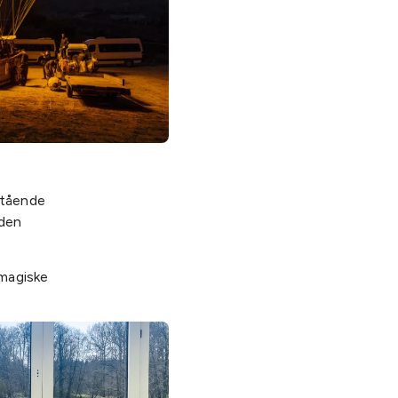
stående
 den
 magiske