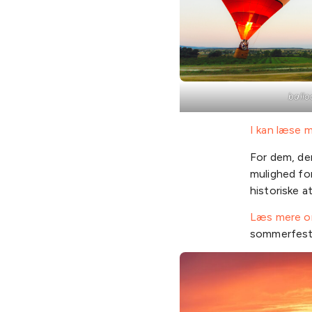
ballo
I kan læse 
For dem, de
mulighed fo
historiske 
Læs mere o
sommerfest