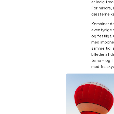
er ledig fre
For mindre, 
gæsterne ka
Kombiner de
eventyrlige 
og festligt.
med imponere
samme tid, 
billeder af 
tema – og I 
med fra sky