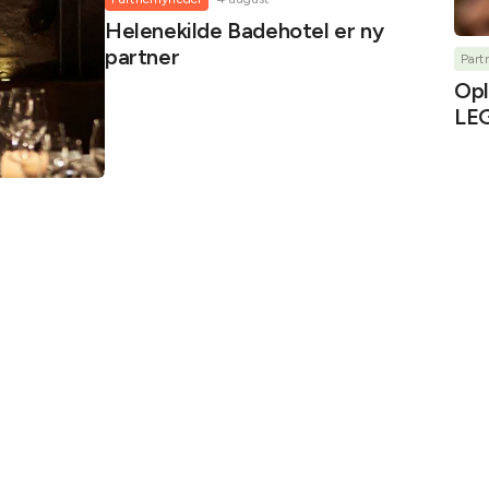
Helenekilde Badehotel er ny
partner
Part
Opl
LEG