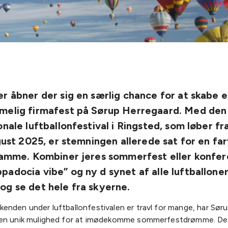
r åbner der sig en særlig chance for at skabe 
melig firmafest på Sørup Herregaard. Med den
onale luftballonfestival i Ringsted, som løber fr
ugust 2025, er stemningen allerede sat for en fa
 ramme. Kombiner jeres sommerfest eller konfe
adocia vibe” og ny d synet af alle luftballoner
g se det hele fra skyerne.
enden under luftballonfestivalen er travl for mange, har Sør
en unik mulighed for at imødekomme sommerfestdrømme. Den