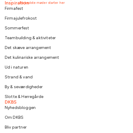
Inspiration
De bedste møder starter her
Firmafest
Firmajulefrokost
Sommerfest
Teambuilding & aktiviteter
Det skæve arrangement
Det kulinariske arrangement
Ud i naturen
Strand & vand
By & seværdigheder
Slotte & Herregårde
DKBS
Nyhedsbloggen
Om DKBS
Bliv partner