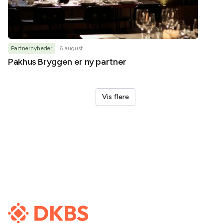
Partnernyheder
6 august
Partner
Pakhus Bryggen er ny partner
Helene
Vis flere