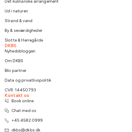
Det kulinariske arrangement
Ud i naturen
Strand & vand
By & seværdigheder
Slotte & Herregårde
DKBS
Nyhedsbloggen
Om DKBS
Bliv partner
Data og privatlivspolitik
CVR: 14450793
Kontakt os
Book online
Chat med os
+45 4582 0999
dkbs@dkbs.dk