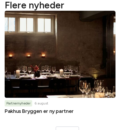
Flere nyheder
Partnernyheder
6 august
Partner
Pakhus Bryggen er ny partner
Helene