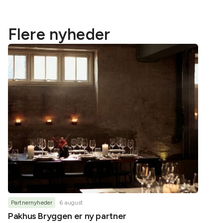
Flere nyheder
Partnernyheder
6 august
Partner
Pakhus Bryggen er ny partner
Helene