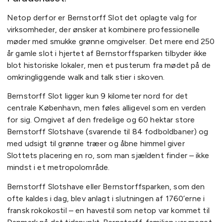
Netop derfor er Bernstorff Slot det oplagte valg for
virksomheder, der ønsker at kombinere professionelle
møder med smukke grønne omgivelser. Det mere end 250
år gamle slot i hjertet af Bernstorffsparken tilbyder ikke
blot historiske lokaler, men et pusterum fra mødet på de
omkringliggende walk and talk stier i skoven.
Bernstorff Slot ligger kun 9 kilometer nord for det
centrale København, men føles alligevel som en verden
for sig. Omgivet af den fredelige og 60 hektar store
Bernstorff Slotshave (svarende til 84 fodboldbaner) og
med udsigt til grønne træer og åbne himmel giver
Slottets placering en ro, som man sjældent finder – ikke
mindst i et metropolområde.
Bernstorff Slotshave eller Bernstorffsparken, som den
ofte kaldes i dag, blev anlagt i slutningen af 1760’erne i
fransk rokokostil – en havestil som netop var kommet til