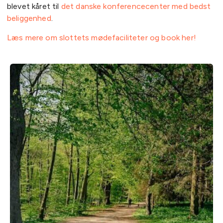
blevet kåret til
det danske konferencecenter med bedst
beliggenhed
.
Læs mere om slottets mødefaciliteter og book her!