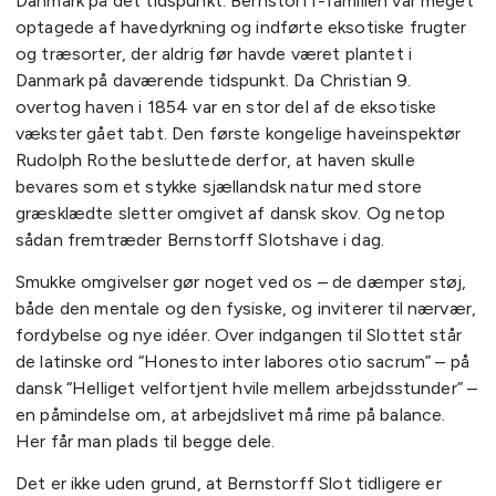
Danmark på det tidspunkt. Bernstorff-familien var meget
optagede af havedyrkning og indførte eksotiske frugter
og træsorter, der aldrig før havde været plantet i
Danmark på daværende tidspunkt. Da Christian 9.
overtog haven i 1854 var en stor del af de eksotiske
vækster gået tabt. Den første kongelige haveinspektør
Rudolph Rothe besluttede derfor, at haven skulle
bevares som et stykke sjællandsk natur med store
græsklædte sletter omgivet af dansk skov. Og netop
sådan fremtræder Bernstorff Slotshave i dag.
Smukke omgivelser gør noget ved os – de dæmper støj,
både den mentale og den fysiske, og inviterer til nærvær,
fordybelse og nye idéer. Over indgangen til Slottet står
de latinske ord “Honesto inter labores otio sacrum” – på
dansk “Helliget velfortjent hvile mellem arbejdsstunder” –
en påmindelse om, at arbejdslivet må rime på balance.
Her får man plads til begge dele.
Det er ikke uden grund, at Bernstorff Slot tidligere er