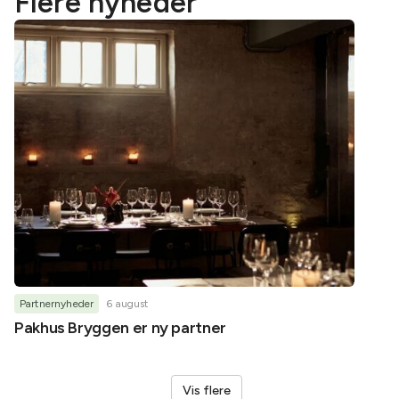
Flere nyheder
Partnernyheder
6 august
Partner
Pakhus Bryggen er ny partner
Helene
Vis flere