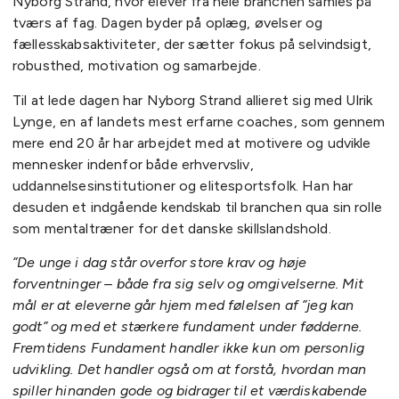
Nyborg Strand, hvor elever fra hele branchen samles på
tværs af fag. Dagen byder på oplæg, øvelser og
fællesskabsaktiviteter, der sætter fokus på selvindsigt,
robusthed, motivation og samarbejde.
Til at lede dagen har Nyborg Strand allieret sig med Ulrik
Lynge, en af landets mest erfarne coaches, som gennem
mere end 20 år har arbejdet med at motivere og udvikle
mennesker indenfor både erhvervsliv,
uddannelsesinstitutioner og elitesportsfolk. Han har
desuden et indgående kendskab til branchen qua sin rolle
som mentaltræner for det danske skillslandshold.
”De unge i dag står overfor store krav og høje
forventninger – både fra sig selv og omgivelserne. Mit
mål er at eleverne går hjem med følelsen af ”jeg kan
godt” og med et stærkere fundament under fødderne.
Fremtidens Fundament handler ikke kun om personlig
udvikling. Det handler også om at forstå, hvordan man
spiller hinanden gode og bidrager til et værdiskabende