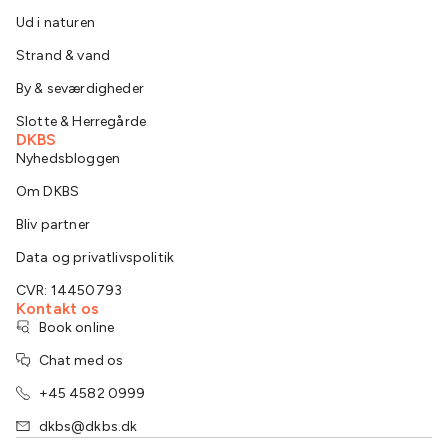
Ud i naturen
Strand & vand
By & seværdigheder
Slotte & Herregårde
DKBS
Nyhedsbloggen
Om DKBS
Bliv partner
Data og privatlivspolitik
CVR: 14450793
Kontakt os
Book online
Chat med os
+45 4582 0999
dkbs@dkbs.dk