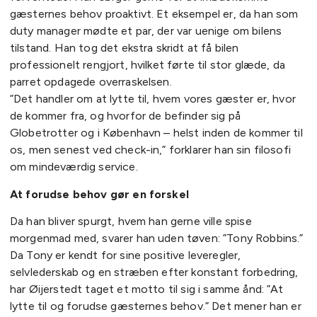
gæsternes behov proaktivt. Et eksempel er, da han som
duty manager mødte et par, der var uenige om bilens
tilstand. Han tog det ekstra skridt at få bilen
professionelt rengjort, hvilket førte til stor glæde, da
parret opdagede overraskelsen.
”Det handler om at lytte til, hvem vores gæster er, hvor
de kommer fra, og hvorfor de befinder sig på
Globetrotter og i København – helst inden de kommer til
os, men senest ved check-in,” forklarer han sin filosofi
om mindeværdig service.
At forudse behov gør en forskel
Da han bliver spurgt, hvem han gerne ville spise
morgenmad med, svarer han uden tøven: ”Tony Robbins.”
Da Tony er kendt for sine positive leveregler,
selvlederskab og en stræben efter konstant forbedring,
har Øijerstedt taget et motto til sig i samme ånd: ”At
lytte til og forudse gæsternes behov.” Det mener han er