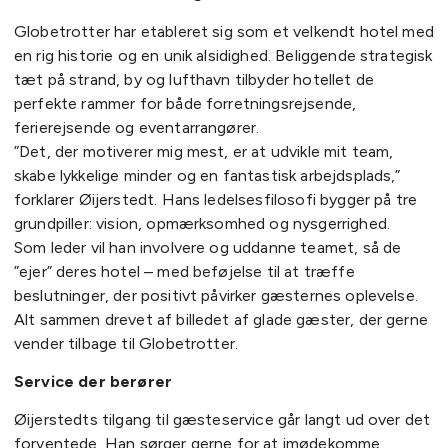
Globetrotter har etableret sig som et velkendt hotel med
en rig historie og en unik alsidighed. Beliggende strategisk
tæt på strand, by og lufthavn tilbyder hotellet de
perfekte rammer for både forretningsrejsende,
ferierejsende og eventarrangører.
”Det, der motiverer mig mest, er at udvikle mit team,
skabe lykkelige minder og en fantastisk arbejdsplads,”
forklarer Øijerstedt. Hans ledelsesfilosofi bygger på tre
grundpiller: vision, opmærksomhed og nysgerrighed.
Som leder vil han involvere og uddanne teamet, så de
”ejer” deres hotel – med beføjelse til at træffe
beslutninger, der positivt påvirker gæsternes oplevelse.
Alt sammen drevet af billedet af glade gæster, der gerne
vender tilbage til Globetrotter.
Service der berører
Øijerstedts tilgang til gæsteservice går langt ud over det
forventede. Han sørger gerne for at imødekomme