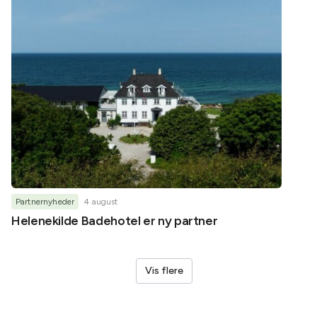
Partnernyheder
4 august
Partner
Helenekilde Badehotel er ny partner
Oplev
LEGO®
Vis flere