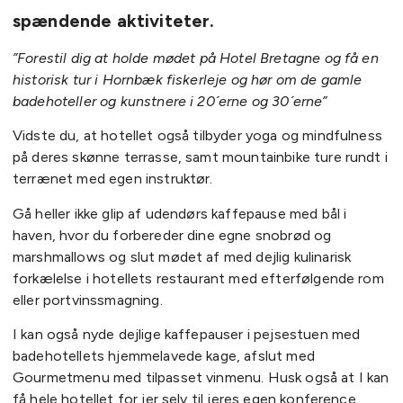
spændende aktiviteter.
”Forestil dig at holde mødet på Hotel Bretagne og få en
historisk tur i Hornbæk fiskerleje og hør om de gamle
badehoteller og kunstnere i 20´erne og 30´erne”
Vidste du, at hotellet også tilbyder yoga og mindfulness
på deres skønne terrasse, samt mountainbike ture rundt i
terrænet med egen instruktør.
Gå heller ikke glip af udendørs kaffepause med bål i
haven, hvor du forbereder dine egne snobrød og
marshmallows og slut mødet af med dejlig kulinarisk
forkælelse i hotellets restaurant med efterfølgende rom
eller portvinssmagning.
I kan også nyde dejlige kaffepauser i pejsestuen med
badehotellets hjemmelavede kage, afslut med
Gourmetmenu med tilpasset vinmenu. Husk også at I kan
få hele hotellet for jer selv til jeres egen konference.