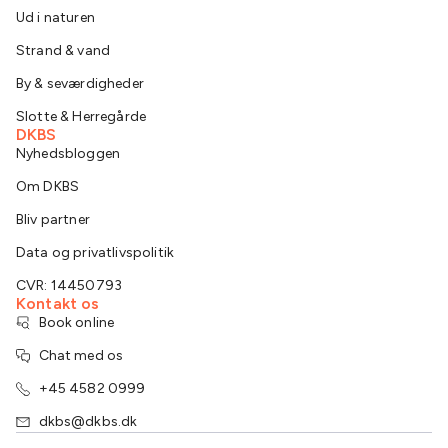
Ud i naturen
Strand & vand
By & seværdigheder
Slotte & Herregårde
DKBS
Nyhedsbloggen
Om DKBS
Bliv partner
Data og privatlivspolitik
CVR: 14450793
Kontakt os
Book online
Chat med os
+45 4582 0999
dkbs@dkbs.dk