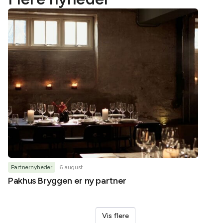
Partnernyheder
6 august
Partner
Pakhus Bryggen er ny partner
Helene
Vis flere