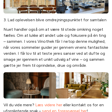
3. Lad oplevelsen blive omdrejningspunktet for samtalen
Nuet handler også om at være til stede omkring noget
fælles. Om at lukke alt andet ude og fokusere på én ting
– sammen. I vores Vinothek får I netop denne mulighed,
når vores sommelier guider jer gennem vinens fantastiske
verden. I får lov til at teste jeres sanser ved at dufte og
smage jer igennem et unikt udvalg af vine – og sammen
gætte jer frem til oprindelse, drue og område.
Vil du vide mere?
Læs videre her
eller kontakt os for en
uforpligtende snak –
send en forespøgsel her
!