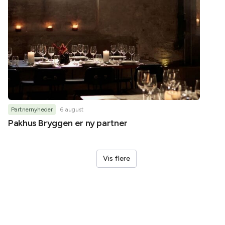
Partnernyheder
6 august
Partner
Pakhus Bryggen er ny partner
Helene
Vis flere