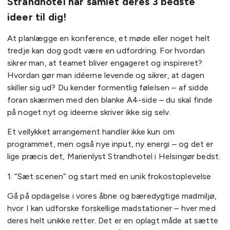
Strandhotel har samlet deres 3 bedste
ideer til dig!
At planlægge en konference, et møde eller noget helt
tredje kan dog godt være en udfordring. For hvordan
sikrer man, at teamet bliver engageret og inspireret?
Hvordan gør man idéerne levende og sikrer, at dagen
skiller sig ud? Du kender formentlig følelsen – af sidde
foran skærmen med den blanke A4-side – du skal finde
på noget nyt og ideerne skriver ikke sig selv.
Et vellykket arrangement handler ikke kun om
programmet, men også nye input, ny energi – og det er
lige præcis det, Marienlyst Strandhotel i Helsingør bedst.
1. “Sæt scenen” og start med en unik frokostoplevelse
Gå på opdagelse i vores åbne og bæredygtige madmiljø,
hvor I kan udforske forskellige madstationer – hver med
deres helt unikke retter. Det er en oplagt måde at sætte