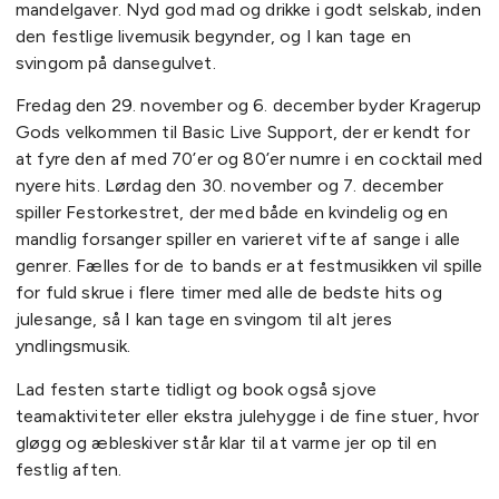
mandelgaver. Nyd god mad og drikke i godt selskab, inden
den festlige livemusik begynder, og I kan tage en
svingom på dansegulvet.
Fredag den 29. november og 6. december byder Kragerup
Gods velkommen til Basic Live Support, der er kendt for
at fyre den af med 70’er og 80’er numre i en cocktail med
nyere hits. Lørdag den 30. november og 7. december
spiller Festorkestret, der med både en kvindelig og en
mandlig forsanger spiller en varieret vifte af sange i alle
genrer. Fælles for de to bands er at festmusikken vil spille
for fuld skrue i flere timer med alle de bedste hits og
julesange, så I kan tage en svingom til alt jeres
yndlingsmusik.
Lad festen starte tidligt og book også sjove
teamaktiviteter eller ekstra julehygge i de fine stuer, hvor
gløgg og æbleskiver står klar til at varme jer op til en
festlig aften.