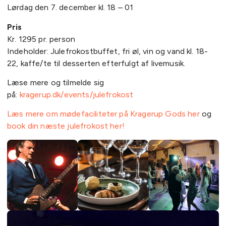
Lørdag den 7. december kl. 18 – 01
Pris
Kr. 1295 pr. person
Indeholder: Julefrokostbuffet, fri øl, vin og vand kl. 18-
22, kaffe/te til desserten efterfulgt af livemusik.
Læse mere og tilmelde sig
på:
kragerup.dk/events/julefrokost
Læs mere om mødefaciliteter på Kragerup Gods her
og
book din næste julefrokost her!