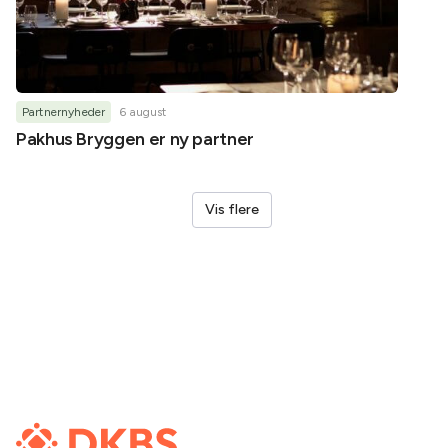
Partnernyheder
6 august
Partner
Pakhus Bryggen er ny partner
Helene
Vis flere