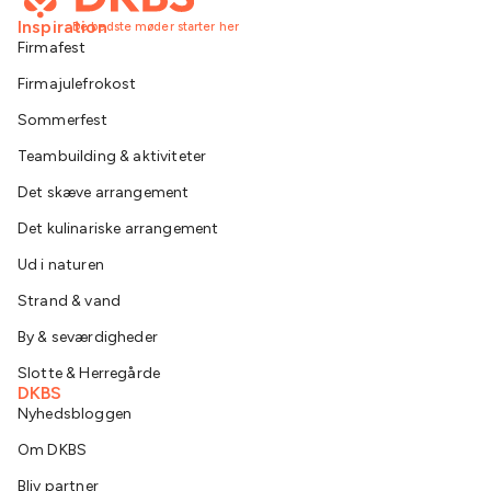
Inspiration
De bedste møder starter her
Firmafest
Firmajulefrokost
Sommerfest
Teambuilding & aktiviteter
Det skæve arrangement
Det kulinariske arrangement
Ud i naturen
Strand & vand
By & seværdigheder
Slotte & Herregårde
DKBS
Nyhedsbloggen
Om DKBS
Bliv partner