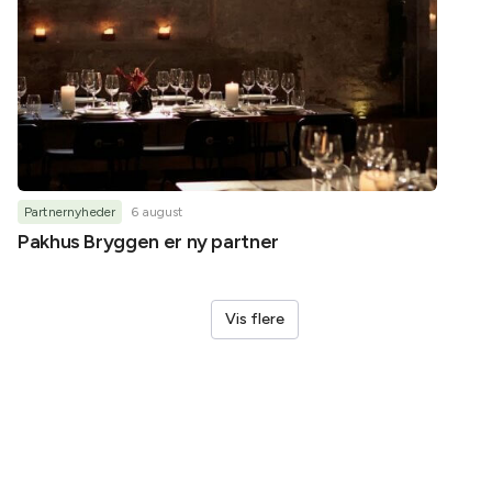
Partnernyheder
6 august
Partner
Pakhus Bryggen er ny partner
Helene
Vis flere