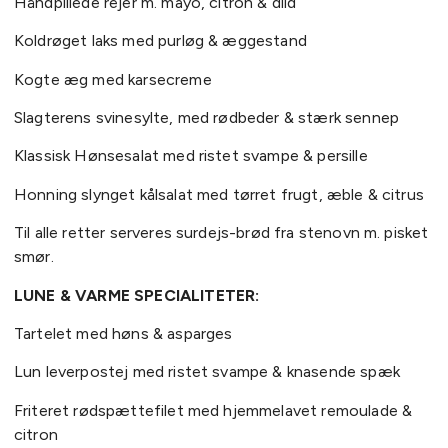
Håndpillede rejer m. mayo, citron & dild
Koldrøget laks med purløg & æggestand
Kogte æg med karsecreme
Slagterens svinesylte, med rødbeder & stærk sennep
Klassisk Hønsesalat med ristet svampe & persille
Honning slynget kålsalat med tørret frugt, æble & citrus
Til alle retter serveres surdejs-brød fra stenovn m. pisket
smør.
LUNE & VARME SPECIALITETER:
Tartelet med høns & asparges
Lun leverpostej med ristet svampe & knasende spæk
Friteret rødspættefilet med hjemmelavet remoulade &
citron