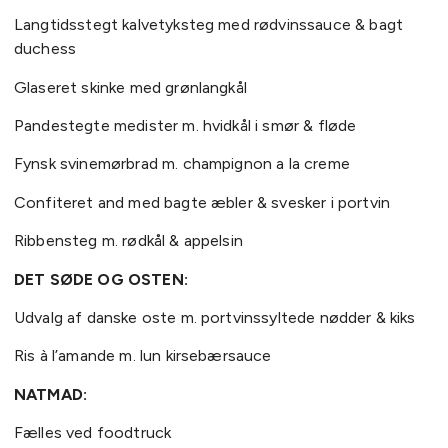
Langtidsstegt kalvetyksteg med rødvinssauce & bagt
duchess
Glaseret skinke med grønlangkål
Pandestegte medister m. hvidkål i smør & fløde
Fynsk svinemørbrad m. champignon a la creme
Confiteret and med bagte æbler & svesker i portvin
Ribbensteg m. rødkål & appelsin
DET SØDE OG OSTEN:
Udvalg af danske oste m. portvinssyltede nødder & kiks
Ris à l’amande m. lun kirsebærsauce
NATMAD:
Fælles ved foodtruck