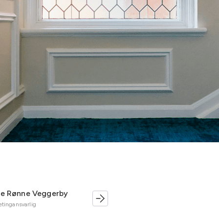
te Rønne Veggerby
tingansvarlig