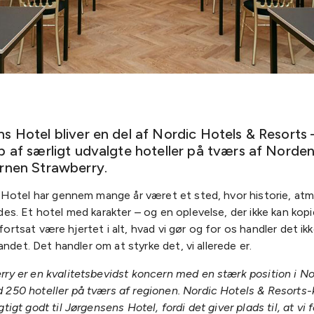
s Hotel bliver en del af Nordic Hotels & Resorts 
b af særligt udvalgte hoteller på tværs af Norden
rnen Strawberry.
Hotel har gennem mange år været et sted, hvor historie, a
s. Et hotel med karakter – og en oplevelse, der ikke kan kopi
l fortsat være hjertet i alt, hvad vi gør og for os handler det ik
andet. Det handler om at styrke det, vi allerede er.
rry er en kvalitetsbevidst koncern med en stærk position i N
 250 hoteller på tværs af regionen. Nordic Hotels & Resorts
gtigt godt til Jørgensens Hotel, fordi det giver plads til, at vi 