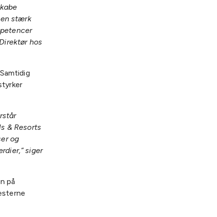
skabe
 en stærk
mpetencer
Direktør hos
 Samtidig
styrker
rstår
ls & Resorts
ser og
rdier,” siger
en på
æsterne