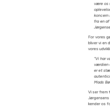
være os s
oplevels
koncern 
fra en a
Jørgense
For vores g
bliver vi en
vores udvikl
“Vi har v
værdien 
er et st
autentic
Mads Bøt
Vi ser frem 
Jørgensens 
kender os fo