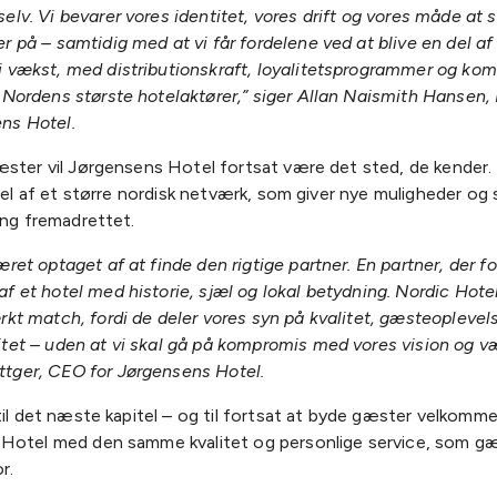
elv. Vi bevarer vores identitet, vores drift og vores måde at 
er på – samtidig med at vi får fordelene ved at blive en del af
i vækst, med distributionskraft, loyalitetsprogrammer og ko
f Nordens største hotelaktører,” siger Allan Naismith Hansen, 
ns Hotel.
æster vil Jørgensens Hotel fortsat være det sted, de kender.
 del af et større nordisk netværk, som giver nye muligheder og 
ing fremadrettet.
æret optaget af at finde den rigtige partner. En partner, der fo
af et hotel med historie, sjæl og lokal betydning. Nordic Hote
ærkt match, fordi de deler vores syn på kvalitet, gæsteoplevel
itet – uden at vi skal gå på kompromis med vores vision og væ
tger, CEO for Jørgensens Hotel.
til det næste kapitel – og til fortsat at byde gæster velkomm
Hotel med den samme kvalitet og personlige service, som g
r.