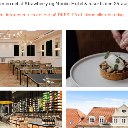
ver en del af Strawberry og Nordic Hotel & resorts den 25. au
 Jørgensens Hotel her på DKBS! Få et tilbud allerede i dag