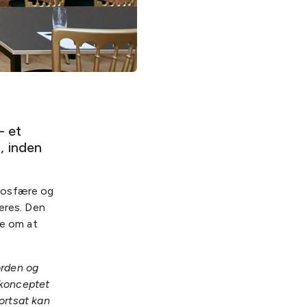
– et
, inden
tmosfære og
eres. Den
ke om at
orden og
-konceptet
fortsat kan