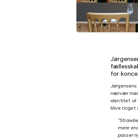
Jørgensen
fællesska
for konce
Jørgensens 
nærvær møde
identitet vi
blive noget 
“Strawbe
mere end
passer ri