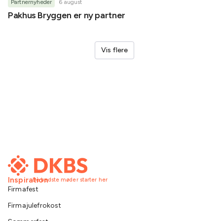
Partnernyheder
6 august
Partner
Pakhus Bryggen er ny partner
Helene
Vis flere
Inspiration
De bedste møder starter her
Firmafest
Firmajulefrokost