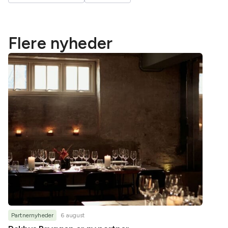
Flere nyheder
Partnernyheder
6 august
Partner