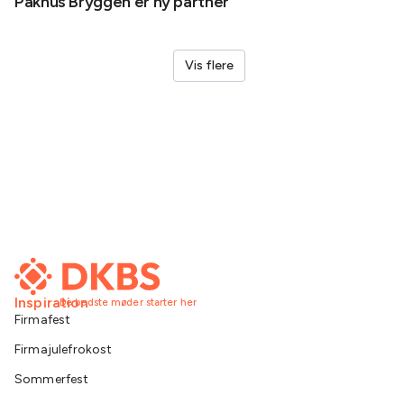
Pakhus Bryggen er ny partner
Helene
Vis flere
Inspiration
De bedste møder starter her
Firmafest
Firmajulefrokost
Sommerfest