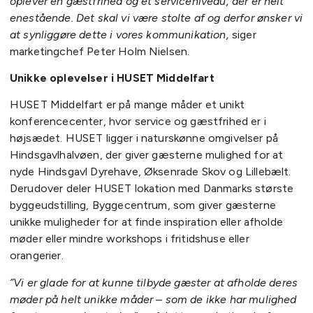
oplever en gæstfrihed og et serviceniveau, der er helt
enestående. Det skal vi være stolte af og derfor ønsker vi
at synliggøre dette i vores kommunikation,
siger
marketingchef Peter Holm Nielsen.
Unikke oplevelser i HUSET Middelfart
HUSET Middelfart er på mange måder et unikt
konferencecenter, hvor service og gæstfrihed er i
højsædet. HUSET ligger i naturskønne omgivelser på
Hindsgavlhalvøen, der giver gæsterne mulighed for at
nyde Hindsgavl Dyrehave, Øksenrade Skov og Lillebælt.
Derudover deler HUSET lokation med Danmarks største
byggeudstilling, Byggecentrum, som giver gæsterne
unikke muligheder for at finde inspiration eller afholde
møder eller mindre workshops i fritidshuse eller
orangerier.
”Vi er glade for at kunne tilbyde gæster at afholde deres
møder på helt unikke måder – som de ikke har mulighed