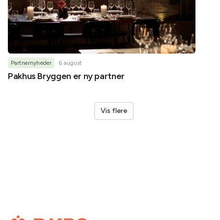
Partnernyheder
6 august
Partner
Pakhus Bryggen er ny partner
Helene
Vis flere