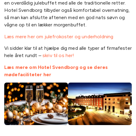
en overdådig julebuffet med alle de traditionelle retter.
Hotel Svendborg tilbyder også komfortabel overnatning,
så man kan afslutte aftenen med en god nats søvn og
vågne op til en lækker morgenbuffet.
Læs mere her om julefrokoster og underholdning
Vi sidder klar til at hjælpe dig med alle typer af firmafester
hele året rundt –
skriv til os her!
Læs mere om Hotel Svendborg og se deres
mødefaciliteter her