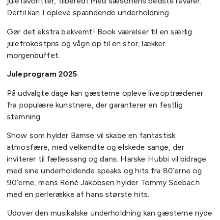
julefavoritter, tilberedt med sæsonens bedste råvarer.
Dertil kan I opleve spændende underholdning.
Gør det ekstra bekvemt! Book værelser til en særlig
julefrokostpris og vågn op til en stor, lækker
morgenbuffet.
Juleprogram 2025
På udvalgte dage kan gæsterne opleve liveoptrædener
fra populære kunstnere, der garanterer en festlig
stemning.
Show som hylder Bamse vil skabe en fantastisk
atmosfære, med velkendte og elskede sange, der
inviterer til fællessang og dans. Harske Hubbi vil bidrage
med sine underholdende speaks og hits fra 80’erne og
90’erne, mens René Jakobsen hylder Tommy Seebach
med en perlerække af hans største hits.
Udover den musikalske underholdning kan gæsterne nyde