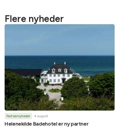
Flere nyheder
Partnernyheder
4 august
Partner
Helenekilde Badehotel er ny partner
Oplev