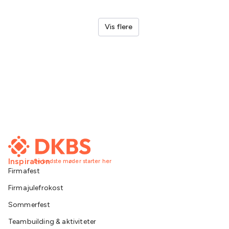
LEGO®
Vis flere
Inspiration
De bedste møder starter her
Firmafest
Firmajulefrokost
Sommerfest
Teambuilding & aktiviteter