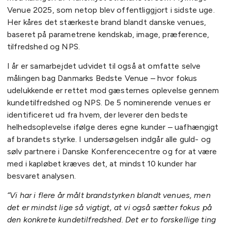
Venue 2025, som netop blev offentliggjort i sidste uge.
Her kåres det stærkeste brand blandt danske venues,
baseret på parametrene kendskab, image, præference,
tilfredshed og NPS.
I år er samarbejdet udvidet til også at omfatte selve
målingen bag Danmarks Bedste Venue – hvor fokus
udelukkende er rettet mod gæsternes oplevelse gennem
kundetilfredshed og NPS. De 5 nominerende venues er
identificeret ud fra hvem, der leverer den bedste
helhedsoplevelse ifølge deres egne kunder – uafhængigt
af brandets styrke. I undersøgelsen indgår alle guld- og
sølv partnere i Danske Konferencecentre og for at være
med i kapløbet kræves det, at mindst 10 kunder har
besvaret analysen.
“Vi har i flere år målt brandstyrken blandt venues, men
det er mindst lige så vigtigt, at vi også sætter fokus på
den konkrete kundetilfredshed. Det er to forskellige ting