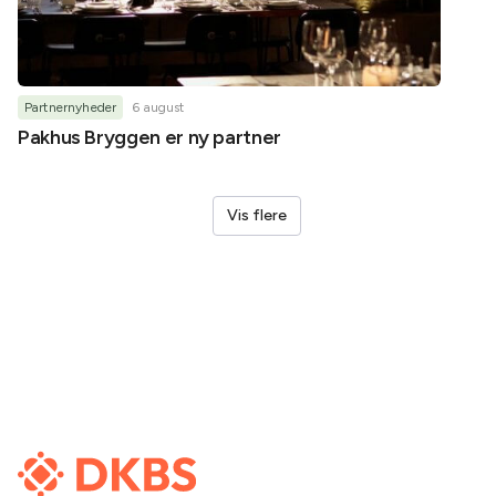
Partnernyheder
6 august
Partner
Pakhus Bryggen er ny partner
Helene
Vis flere