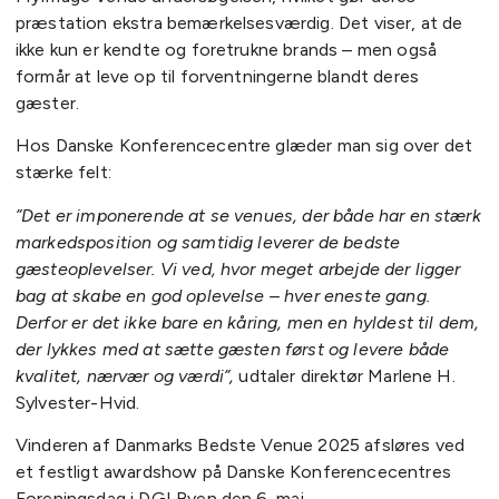
præstation ekstra bemærkelsesværdig. Det viser, at de
ikke kun er kendte og foretrukne brands – men også
formår at leve op til forventningerne blandt deres
gæster.
Hos Danske Konferencecentre glæder man sig over det
stærke felt:
”Det er imponerende at se venues, der både har en stærk
markedsposition og samtidig leverer de bedste
gæsteoplevelser. Vi ved, hvor meget arbejde der ligger
bag at skabe en god oplevelse – hver eneste gang.
Derfor er det ikke bare en kåring, men en hyldest til dem,
der lykkes med at sætte gæsten først og levere både
kvalitet, nærvær og værdi”,
udtaler direktør Marlene H.
Sylvester-Hvid.
Vinderen af Danmarks Bedste Venue 2025 afsløres ved
et festligt awardshow på Danske Konferencecentres
Foreningsdag i DGI Byen den 6. maj.