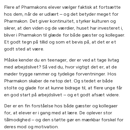
Flere af Pharmakons elever vælger faktisk at fortsætte
hos dem, når de er udlært – og det betyder meget for
Pharmakon. Det giver kontinuitet, styrker kulturen og
sikrer, at den viden og de værdier, huset har investeret i,
bliver i Pharmakon til glæde for både gæster og kollegaer.
Et godt tegn på tillid og som et bevis på, at det er et
godt sted at være.
Måske kender du en teenager, der er ved at tage livtag
med arbejdslivet? Så ved du, hvor vigtigt det er, at de
møder trygge rammer og tydelige forventninger. Hos
Pharmakon skaber de netop det. Og stedet er både
stolte og glade for at kunne bidrage til, at flere unge får
en god start på arbejdslivet – og et godt afsæt videre.
Der er en fin forståelse hos både gæster og kollegaer
for, at elever er i gang med at lære. De oplever stor
tålmodighed – og den støtte gør en mærkbar forskel for
deres mod og motivation.