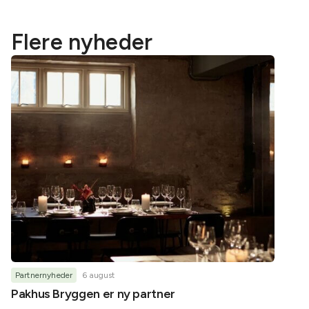
Flere nyheder
Partnernyheder
6 august
Partner
Pakhus Bryggen er ny partner
Helene