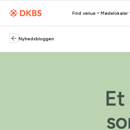
Find venue
Mødelokaler
Nyhedsbloggen
Et
so