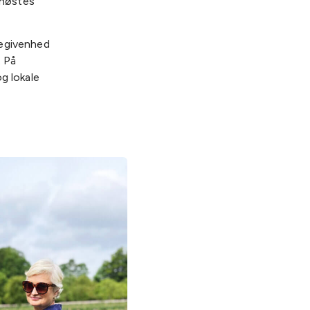
 høstes
begivenhed
. På
g lokale