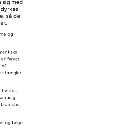
e sig med
 dyrkes
e, så de
et.
rne og
mantiske
 af farver,
d på
e stængler
e høstes
Samtidig
 blomster,
on og følge