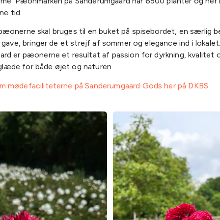
tme. Pæonmarken på Sanderumgaard har 6500 planter og her
ne tid.
æonerne skal bruges til en buket på spisebordet, en særlig 
 gave, bringer de et strejf af sommer og elegance ind i lokalet
d er pæonerne et resultat af passion for dyrkning, kvalitet o
l glæde for både øjet og naturen.
m mødefaciliteterne på Sanderumgaard Gods her på DKBS