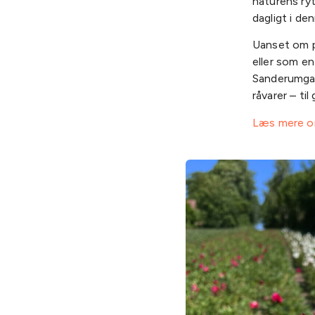
naturens ry
dagligt i den
Uanset om p
eller som en
Sanderumgaar
råvarer – ti
Læs mere o