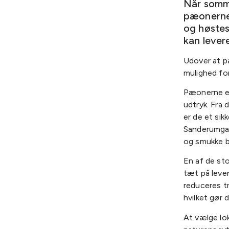
Når somme
pæonerne
og høste
kan lever
Udover at p
mulighed fo
Pæonerne er
udtryk. Fra 
er de et sik
Sanderumgaa
og smukke b
En af de st
tæt på lever
reduceres t
hvilket gør 
At vælge lo