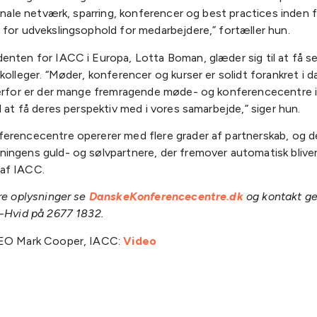
ionale netværk, sparring, konferencer og best practices inden
 for udvekslingsophold for medarbejdere,” fortæller hun.
enten for IACC i Europa, Lotta Boman, glæder sig til at få se
kolleger. “Møder, konferencer og kurser er solidt forankret i 
derfor er der mange fremragende møde- og konferencecentre i
l at få deres perspektiv med i vores samarbejde,” siger hun.
erencecentre opererer med flere grader af partnerskab, og d
ingens guld- og sølvpartnere, der fremover automatisk blive
af IACC.
re oplysninger se
DanskeKonferencecentre.dk
og kontakt g
r-Hvid på 2677 1832.
CEO Mark Cooper, IACC:
Video