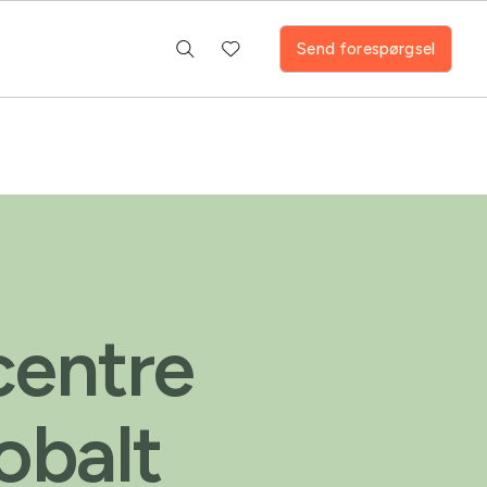
Send forespørgsel
centre
obalt