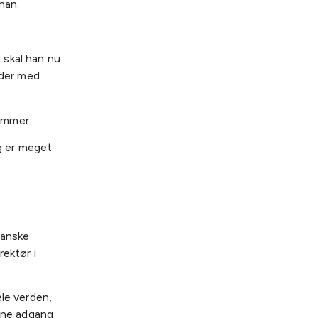
han.
 skal han nu
 der med
emmer:
eg er meget
danske
ektør i
le verden,
erne adgang