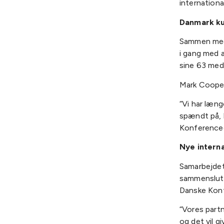
internationa
Danmark ku
Sammen med 
i gang med a
sine 63 med
Mark Cooper
“Vi har læng
spændt på, 
Konferencec
Nye intern
Samarbejdet
sammenslutni
Danske Konf
“Vores partn
og det vil g