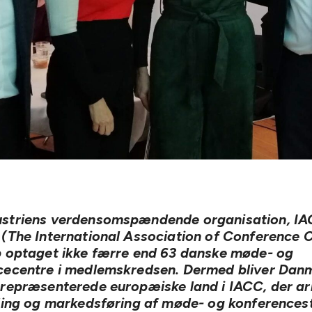
striens verdensomspændende organisation, I
(The International Association of Conference C
p optaget ikke færre end 63 danske møde- og
cecentre i medlemskredsen. Dermed bliver Dan
 repræsenterede europæiske land i IACC, der ar
ling og markedsføring af møde- og konferencest