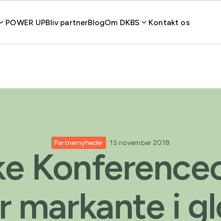
POWER UP
Bliv partner
Blog
Om DKBS
Kontakt os
Partnernyheder
15 november 2018
e Konference
er markante i gl