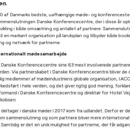
en.
00 af Danmarks bedste, uafhængige møde- og konferencested
sammenslutningen Danske Konferencecentre, der i disse år opl
dvikling i både omsætning og antallet af partnere. Sammenslut
 til en markant organisation på landsplan og tilbyder både book
ng og netværk for partnerne.
internationalt mødesamarbejde
 Danske Konferencecentre sine 63 mest involverede partnere
erden. Via partnerskabet i Danske Konferencecentre bliver de
ig medlemmer af mødeindustriens globale organisation, IAC
rkedsført i hele verden, og det giver rigtig god mening, forklar
formand i Danske Konferencecentre og direktør for Hotel Vejl
akobsen.
 deltager i danske møder i 2017 kom fra udlandet. Derfor er de
som sammenslutning og som partnere bliver mere international
 Samtidig er det en unik mulighed for partnerne, der får adgan