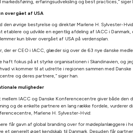
l markedsføring, erfaringsudveksling og best practices,” siger 
n overgået af USA
den øvrige bestyrelse og direktør Marlene H. Sylvester-Hvid
t etablere og udvikle en egentlig afdeling af IACC i Danmark,
lemmer kun bliver overgået af USA på verdensplan.
, der er CEO i IACC, glæder sig over de 63 nye danske medl
e haft fokus på at styrke organisationen i Skandinavien, og j
hvad vi kommer til at udrette i regionen sammen med Danske
entre og deres partnere,” siger han.
ationale muligheder
 mellem IACC og Danske Konferencecentre giver både den 
ng og de enkelte partnere en lang række fordele, vurderer dir
erencecentre, Marlene H. Sylvester-Hvid:
ere får gavn af global branding over for mødeplanlæggere i he
ive et generelt øget kendskab til Danmark. Desuden får partn