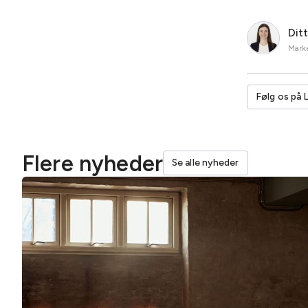
Dit
Marke
Følg os på 
Flere nyheder
Se alle nyheder