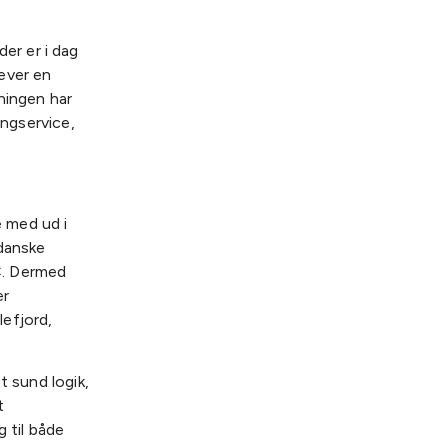
er er i dag
ever en
ningen har
ingservice,
 med ud i
 danske
C. Dermed
er
efjord,
t sund logik,
t
g til både