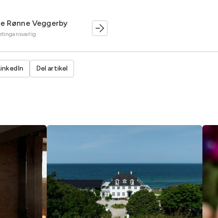
te Rønne Veggerby
tingansvarlig
LinkedIn
Del artikel