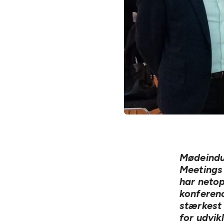
Mødeindu
Meetings 
har neto
konferen
stærkest
for udvik