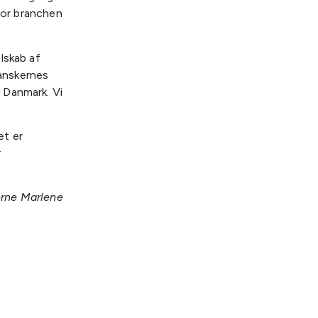
 for branchen
lskab af
danskernes
 Danmark. Vi
et er
r
erne Marlene