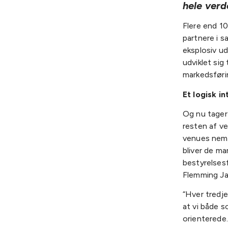
hele verd
Flere end 1
partnere i 
eksplosiv u
udviklet sig
markedsføri
Et logisk 
Og nu tager
resten af v
venues neml
bliver de ma
bestyrelses
Flemming J
“Hver tredje
at vi både 
orienterede.