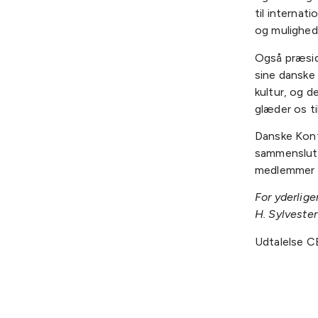
til internat
og mulighed
Også præsid
sine danske 
kultur, og 
glæder os ti
Danske Konf
sammenslutn
medlemmer 
For yderlige
H. Sylveste
Udtalelse 