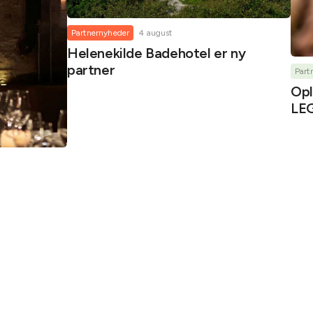
Partnernyheder
4 august
Helenekilde Badehotel er ny
partner
Part
Opl
LEG