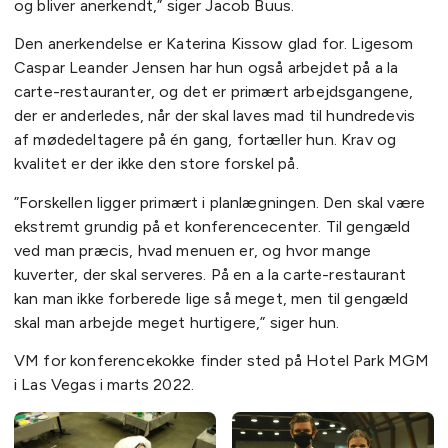
og bliver anerkendt,” siger Jacob Buus.
Den anerkendelse er Katerina Kissow glad for. Ligesom
Caspar Leander Jensen har hun også arbejdet på a la
carte-restauranter, og det er primært arbejdsgangene,
der er anderledes, når der skal laves mad til hundredevis
af mødedeltagere på én gang, fortæller hun. Krav og
kvalitet er der ikke den store forskel på.
”Forskellen ligger primært i planlægningen. Den skal være
ekstremt grundig på et konferencecenter. Til gengæld
ved man præcis, hvad menuen er, og hvor mange
kuverter, der skal serveres. På en a la carte-restaurant
kan man ikke forberede lige så meget, men til gengæld
skal man arbejde meget hurtigere,” siger hun.
VM for konferencekokke finder sted på Hotel Park MGM
i Las Vegas i marts 2022.