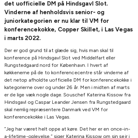
det uofficielle DM på Hindsgavl Slot.
Vinderne af henholdsvis senior- og
juniorkategorien er nu klar til VM for
konferencekokke, Copper Skillet, i Las Vegas
i marts 2022.
Der er god grund til at glæde sig, hvis man skal til
konference på Hindsgavl Slot ved Middelfart eller
Rungstedgaard nord for København. I hvert af
køkkenerne på de to konferencecentre står vinderne af
det netop afholdte uofficielle DM for konferencekokke i
kategorierne over og under 26 år. Men i midten af marts
er de lige væk nogle dage. Souschef Katerina Kissow fra
Hindsgavl og Caspar Leander Jensen fra Rungstedgaard
skal nemlig repræsentere Danmark ved VM for
konferencekokke i Las Vegas.
”Jeg har været helt oppe at køre. Det her er en once-in-
a-lifetime-oplevelse,” siger Katerina Kissow om sin sejr i