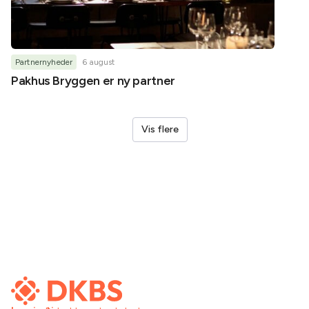
Partnernyheder
6 august
Partner
Pakhus Bryggen er ny partner
Helene
Vis flere