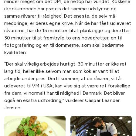
minder meget om det DM, de netop har vundet. Kokkene
i konkurrencen har præcis det samme udstyr og de
samme råvarer til rådighed. Det eneste, de selv må
medbringe, er deres egne knive. Når de har fået udleveret
råvarerne, har de 15 minutter til at planlægge og derefter
30 minutter til at fremtrylle to ens hovedretter; en til
fotografering og en til dommerne, som skal bedømme
kvaliteten.
”Der skal virkelig arbejdes hurtigt. 30 minutter er ikke ret
lang tid, heller ikke selvom man som kok er vant til at
arbejde under pres. Dertil kommer, at de råvarer, vi får
udleveret til VM i USA, kan vise sig at være ret forskellige
fra dem, vi normalt har til rådighed i Danmark. Det bliver
også en ekstra udfordring,” vurderer Caspar Leander
Jensen.