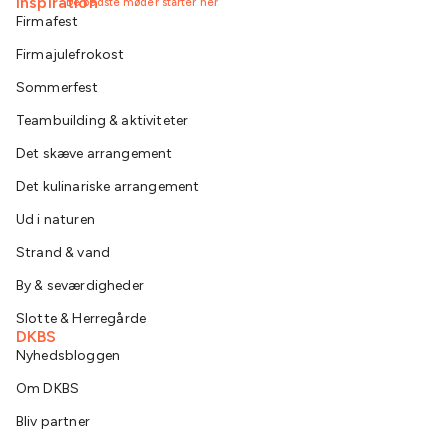
Inspiration
De bedste møder starter her
Firmafest
Firmajulefrokost
Sommerfest
Teambuilding & aktiviteter
Det skæve arrangement
Det kulinariske arrangement
Ud i naturen
Strand & vand
By & seværdigheder
Slotte & Herregårde
DKBS
Nyhedsbloggen
Om DKBS
Bliv partner