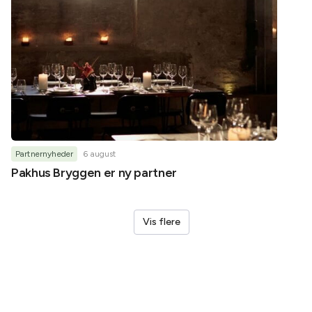
Partnernyheder
6 august
Partner
Pakhus Bryggen er ny partner
Helene
Vis flere