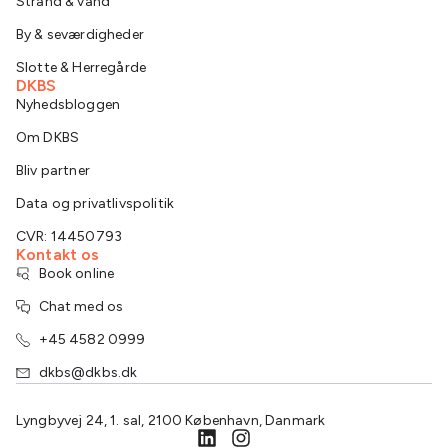
Strand & vand
By & seværdigheder
Slotte & Herregårde
DKBS
Nyhedsbloggen
Om DKBS
Bliv partner
Data og privatlivspolitik
CVR: 14450793
Kontakt os
Book online
Chat med os
+45 4582 0999
dkbs@dkbs.dk
Lyngbyvej 24, 1. sal, 2100 København, Danmark