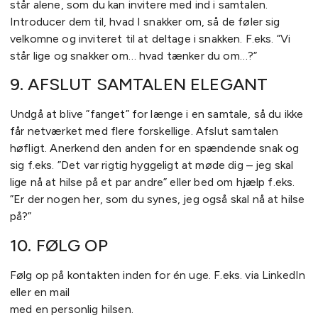
står alene, som du kan invitere med ind i samtalen.
Introducer dem til, hvad I snakker om, så de føler sig
velkomne og inviteret til at deltage i snakken. F.eks. ”Vi
står lige og snakker om… hvad tænker du om…?”
9. AFSLUT SAMTALEN ELEGANT
Undgå at blive ”fanget” for længe i en samtale, så du ikke
får netværket med flere forskellige. Afslut samtalen
høfligt. Anerkend den anden for en spændende snak og
sig f.eks. ”Det var rigtig hyggeligt at møde dig – jeg skal
lige nå at hilse på et par andre” eller bed om hjælp f.eks.
”Er der nogen her, som du synes, jeg også skal nå at hilse
på?”
10. FØLG OP
Følg op på kontakten inden for én uge. F.eks. via LinkedIn
eller en mail
med en personlig hilsen.