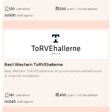
120
værelser
500
pers. i stolerækker
500
deltagere
Best Western ToRVEhallerne
Best Western ToRVEhallerne er et prisvindende arkitektonisk
4-stjernet hotel&nbs...
161
værelser
450
pers. i stolerækker
240
deltagere