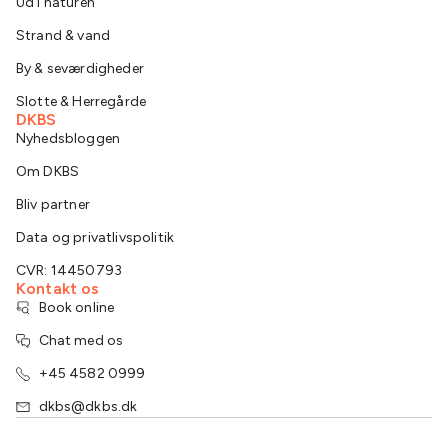
Ud i naturen
Strand & vand
By & seværdigheder
Slotte & Herregårde
DKBS
Nyhedsbloggen
Om DKBS
Bliv partner
Data og privatlivspolitik
CVR: 14450793
Kontakt os
Book online
Chat med os
+45 4582 0999
dkbs@dkbs.dk