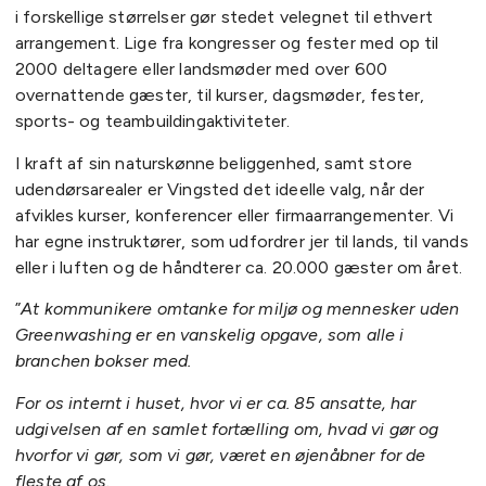
i forskellige størrelser gør stedet velegnet til ethvert
arrangement. Lige fra kongresser og fester med op til
2000 deltagere eller landsmøder med over 600
overnattende gæster, til kurser, dagsmøder, fester,
sports- og teambuildingaktiviteter.
I kraft af sin naturskønne beliggenhed, samt store
udendørsarealer er Vingsted det ideelle valg, når der
afvikles kurser, konferencer eller firmaarrangementer. Vi
har egne instruktører, som udfordrer jer til lands, til vands
eller i luften og de håndterer ca. 20.000 gæster om året.
”
At kommunikere omtanke for miljø og mennesker uden
Greenwashing er en vanskelig opgave, som alle i
branchen bokser med.
For os internt i huset, hvor vi er ca. 85 ansatte, har
udgivelsen af en samlet fortælling om, hvad vi gør og
hvorfor vi gør, som vi gør, været en øjenåbner for de
fleste af os.