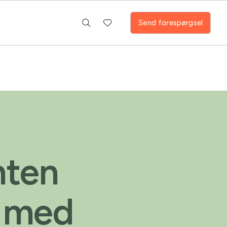
Send forespørgsel
nten
f med