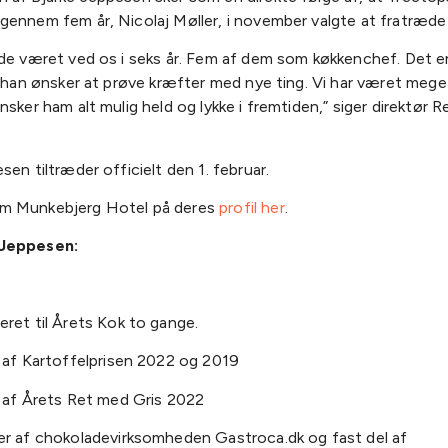
ennem fem år, Nicolaj Møller, i november valgte at fratræde si
vde været ved os i seks år. Fem af dem som køkkenchef. Det er
t han ønsker at prøve kræfter med nye ting. Vi har været mege
nsker ham alt mulig held og lykke i fremtiden,” siger direktør 
sen tiltræder officielt den 1. februar.
m Munkebjerg Hotel på deres
profil her
.
Jeppesen:
ret til Årets Kok to gange.
 af Kartoffelprisen 2022 og 2019
 af Årets Ret med Gris 2022
r af chokoladevirksomheden Gastroca.dk og fast del af