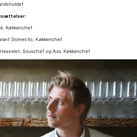
andsholdet
nsættelser:
é, Køkkenchef
rant Domestic, Køkkenchef
Hesselet, Souschef og Ass. Køkkenchef