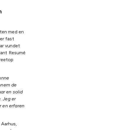
n
anten med en
er fast
har vundet
aurant Resumé
Treetop
kunne
ennem de
ar en solid
. Jeg er
r en erfaren
 Aarhus,