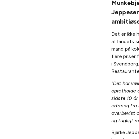
Munkebjer
Jeppesen,
ambitiøse
Det er ikke
af landets s
mand på kokk
flere priser
i Svendborg
Restaurante
”Det har vær
opretholde 
sidste 10 år
erfaring fra
overbevist o
og fagligt 
Bjarke Jepp