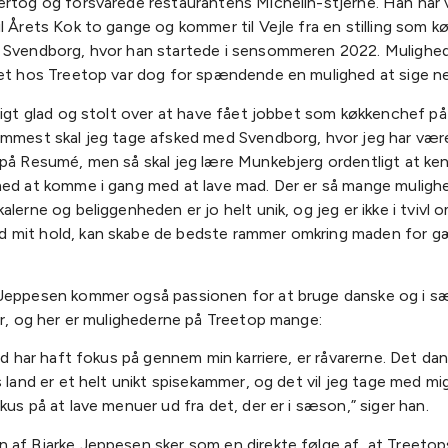
ertog og forsvarede restaurantens Michelin-stjerne. Han har
l Årets Kok to gange og kommer til Vejle fra en stilling som 
 Svendborg, hvor han startede i sensommeren 2022. Mulighed
et hos Treetop var dog for spændende en mulighed at sige nej 
ligt glad og stolt over at have fået jobbet som køkkenchef på
emmest skal jeg tage afsked med Svendborg, hvor jeg har været
 på Resumé, men så skal jeg lære Munkebjerg ordentligt at ke
med at komme i gang med at lave mad. Der er så mange muligh
alerne og beliggenheden er jo helt unik, og jeg er ikke i tvivl o
mit hold, kan skabe de bedste rammer omkring maden for g
Jeppesen kommer også passionen for at bruge danske og i s
er, og her er mulighederne på Treetop mange:
tid har haft fokus på gennem min karriere, er råvarerne. Det da
s land er et helt unikt spisekammer, og det vil jeg tage med mig
kus på at lave menuer ud fra det, der er i sæson,” siger han.
 af Bjarke Jeppesen sker som en direkte følge af, at Treetop