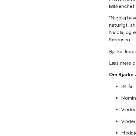
køkkenchef g
”Nicolaj ha
naturligt, a
Nicolaj og ø
Sørensen.
Bjarke Jeppe
Læs mere o
Om Bjarke 
34 år
Nomine
Vinder
Vinder
Medeje