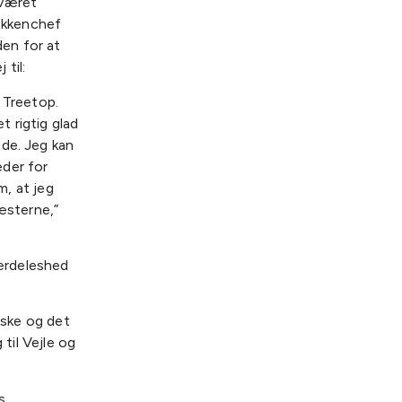
 været
køkkenchef
en for at
til:
 Treetop.
 rigtig glad
nde. Jeg kan
eder for
m, at jeg
æsterne,”
ærdeleshed
nske og det
 til Vejle og
s