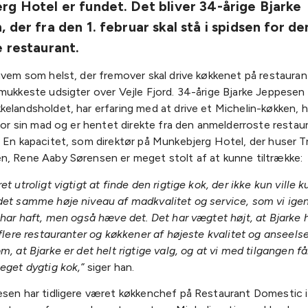
g Hotel er fundet. Det bliver 34-årige Bjarke
 der fra den 1. februar skal stå i spidsen for de
 restaurant.
 hvem som helst, der fremover skal drive køkkenet på restaur
mukkeste udsigter over Vejle Fjord. 34-årige Bjarke Jeppesen 
elandsholdet, har erfaring med at drive et Michelin-køkken, 
 for sin mad og er hentet direkte fra den anmelderroste rest
. En kapacitet, som direktør på Munkebjerg Hotel, der huser 
n, Rene Aaby Sørensen er meget stolt af at kunne tiltrække:
et utroligt vigtigt at finde den rigtige kok, der ikke kun ville 
det samme høje niveau af madkvalitet og service, som vi ig
 har haft, men også hæve det. Det har vægtet højt, at Bjarke h
 flere restauranter og køkkener af højeste kvalitet og anseelse
m, at Bjarke er det helt rigtige valg, og at vi med tilgangen få
meget dygtig kok,”
siger han.
esen har tidligere været køkkenchef på Restaurant Domestic i