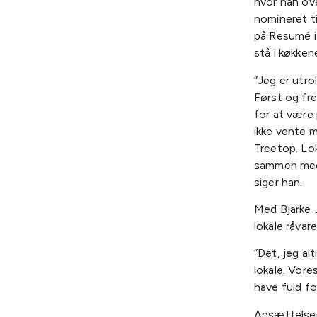
hvor han ov
nomineret ti
på Resumé i
stå i køkken
”Jeg er utro
Først og fr
for at være
ikke vente 
Treetop. Lok
sammen med 
siger han.
Med Bjarke 
lokale råvar
”Det, jeg al
lokale. Vore
have fuld fo
Ansættelsen