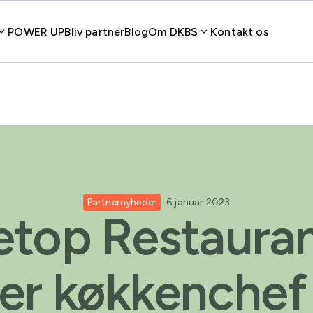
POWER UP
Bliv partner
Blog
Om DKBS
Kontakt os
Partnernyheder
6 januar 2023
etop Restaura
er køkkenche