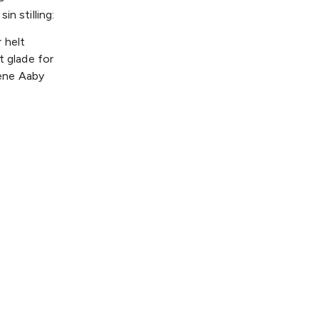
n stilling:
 helt
t glade for
Rene Aaby