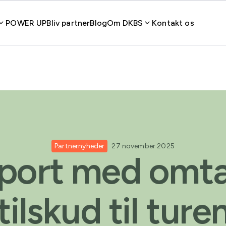
POWER UP
Bliv partner
Blog
Om DKBS
Kontakt os
Partnernyheder
27 november 2025
port med omt
tilskud til turen