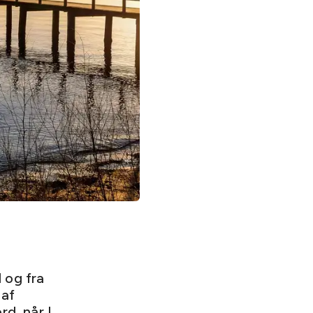
 og fra
 af
rd, når I