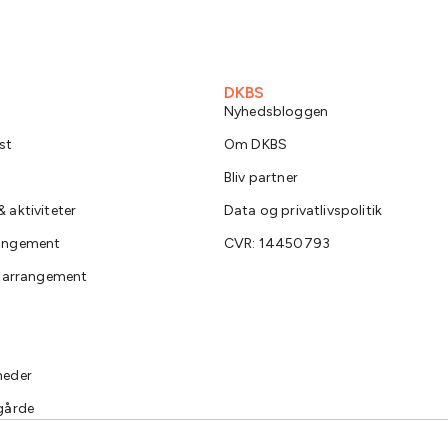
DKBS
Nyhedsbloggen
st
Om DKBS
Bliv partner
 aktiviteter
Data og privatlivspolitik
rangement
CVR: 14450793
e arrangement
heder
gårde