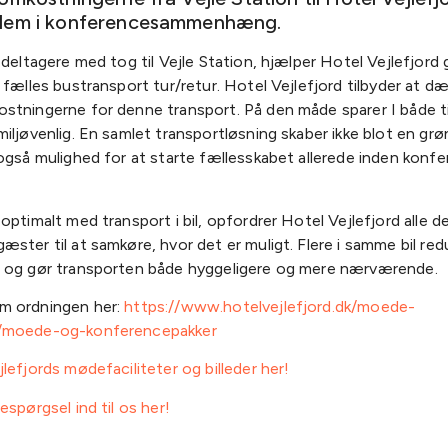
dem i konferencesammenhæng.
 deltagere med tog til Vejle Station, hjælper Hotel Vejlefjord
 fælles bustransport tur/retur. Hotel Vejlefjord tilbyder at dæ
stningerne for denne transport. På den måde sparer I både t
iljøvenlig. En samlet transportløsning skaber ikke blot en grø
også mulighed for at starte fællesskabet allerede inden konf
optimalt med transport i bil, opfordrer Hotel Vejlefjord alle d
ster til at samkøre, hvor det er muligt. Flere i samme bil re
 og gør transporten både hyggeligere og mere nærværende.
m ordningen her:
https://www.hotelvejlefjord.dk/moede-
/moede-og-konferencepakker
lefjords mødefaciliteter og billeder her!
espørgsel ind til os her!