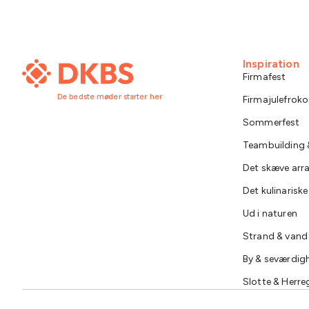
Inspiration
Firmafest
De bedste møder starter her
Firmajulefroko
Sommerfest
Teambuilding &
Det skæve ar
Det kulinarisk
Ud i naturen
Strand & vand
By & seværdig
Slotte & Herre