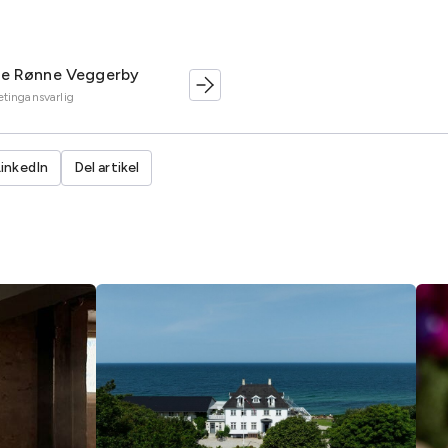
te Rønne Veggerby
tingansvarlig
LinkedIn
Del artikel