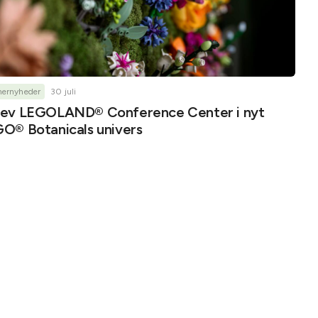
nernyheder
30 juli
ev LEGOLAND® Conference Center i nyt
O® Botanicals univers