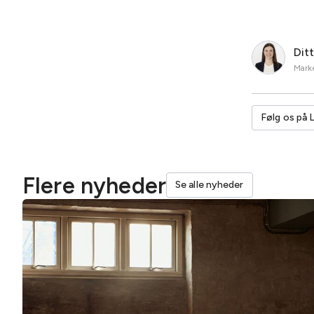
Dit
Marke
Følg os på 
Flere nyheder
Se alle nyheder