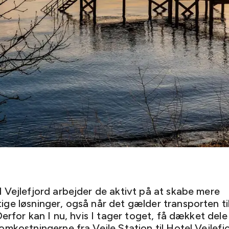
 Vejlefjord arbejder de aktivt på at skabe mere
ge løsninger, også når det gælder transporten til
Derfor kan I nu, hvis I tager toget, få dækket dele
mkostningerne fra Vejle Station til Hotel Vejlefjo