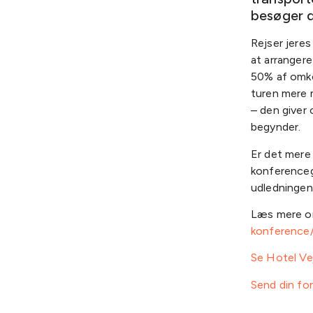
besøger 
Rejser jeres
at arrangere
50% af omko
turen mere m
– den giver 
begynder.
Er det mere 
konferencegæ
udledningen
Læs mere o
konference
Se Hotel Vej
Send din for