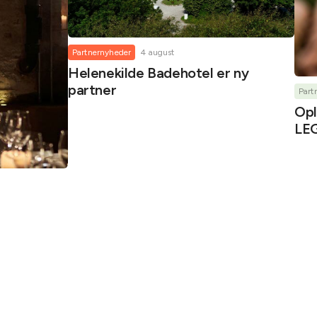
Partnernyheder
4 august
Helenekilde Badehotel er ny
partner
Part
Opl
LEG