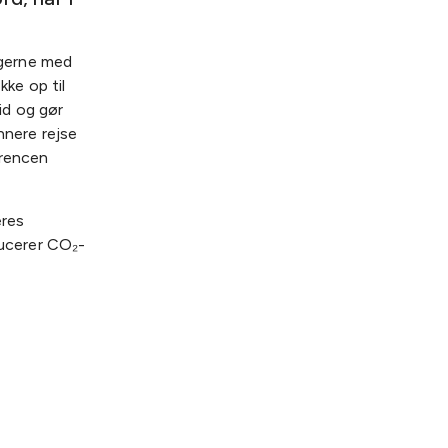
 gerne med
kke op til
id og gør
nnere rejse
erencen
eres
ducerer CO₂-