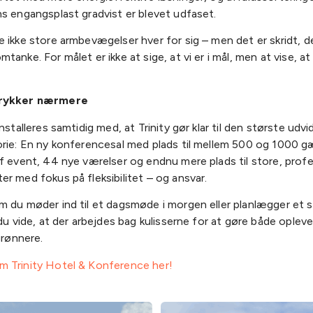
s engangsplast gradvist er blevet udfaset.
 ikke store armbevægelser hver for sig – men det er skridt, de
anke. For målet er ikke at sige, at vi er i mål, men at vise, at v
 rykker nærmere
nstalleres samtidig med, at Trinity gør klar til den største udvid
orie: En ny konferencesal med plads til mellem 500 og 1000 g
f event, 44 nye værelser og endnu mere plads til store, profe
r med fokus på fleksibilitet – og ansvar.
m du møder ind til et dagsmøde i morgen eller planlægger et 
 du vide, at der arbejdes bag kulisserne for at gøre både oplev
grønnere.
 Trinity Hotel & Konference her!