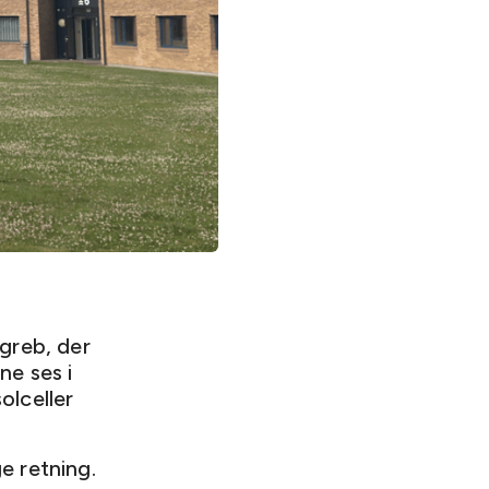
greb, der
ne ses i
olceller
ge retning.