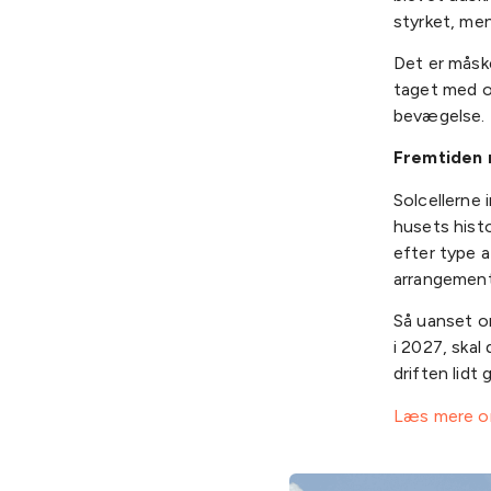
styrket, men
Det er måske
taget med omt
bevægelse.
Fremtiden
Solcellerne i
husets hist
efter type a
arrangemente
Så uanset o
i 2027, skal
driften lidt 
Læs mere om