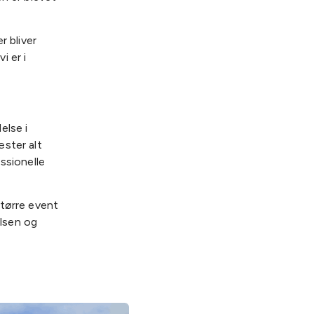
r bliver
i er i
else i
æster alt
ssionelle
større event
elsen og