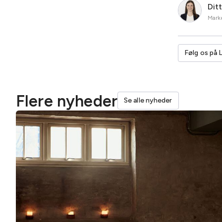
Dit
Marke
Følg os på 
Flere nyheder
Se alle nyheder