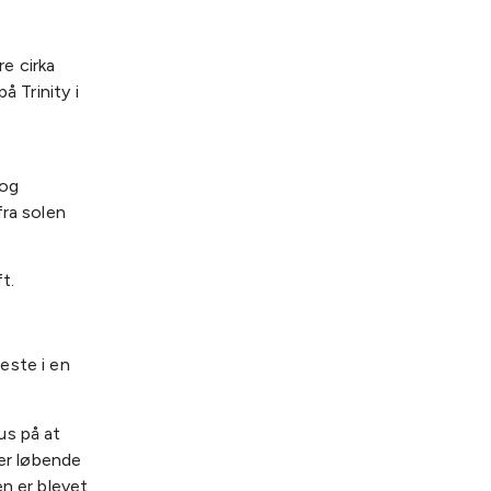
re cirka
å Trinity i
 og
fra solen
t.
este i en
.
us på at
 er løbende
n er blevet