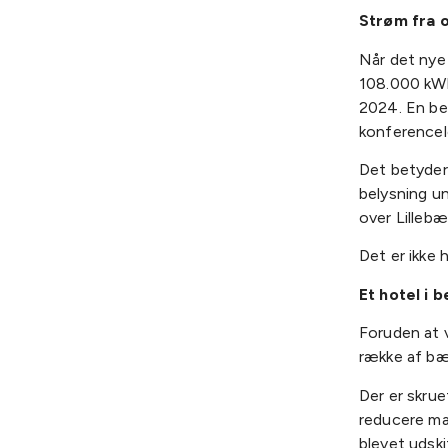
Strøm fra 
Når det nye 
108.000 kWh 
2024. En bet
konferencel
Det betyder,
belysning un
over Lillebæl
Det er ikke 
Et hotel i
Foruden at 
række af bær
Der er skru
reducere mad
blevet udski