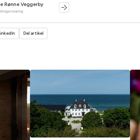
te Rønne Veggerby
tingansvarlig
LinkedIn
Del artikel