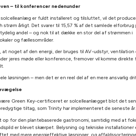
oven – til konferencer nedenunder
solcelleanlæg er fuldt installeret og tilsluttet, vil det produce
strøm årligt. Det svarer til 15,57 % af det samlede elforbrug p
ydelig andel – og nok til at dække en stor del af strømmen i
okaler og fællesområder.
 at noget af den energi, der bruges til AV-udstyr, ventilation
der jeres møde eller konference, fremover vil komme direkte 
t.
hele løsningen – men det er en reel del af en mere ansvarlig drif
 bevægelse
være Green Key-certificeret er solcelleanlægget blot det sen
edygtige tiltag, som Trinity har implementeret de seneste år
et op for den plantebaserede gastronomi, samtidig med at fok
spild er blevet skærpet. Belysning og tekniske installationer
ftet med mere energieffektive løsninger, og affaldssorteringe