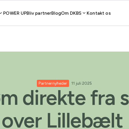
POWER UP
Bliv partner
Blog
Om DKBS
Kontakt os
Partnernyheder
11 juli 2025
m direkte fra 
over Lillebælt