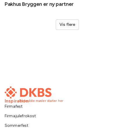
Pakhus Bryggen er ny partner
Helene
Vis flere
Inspiration
De bedste møder starter her
Firmafest
Firmajulefrokost
Sommerfest