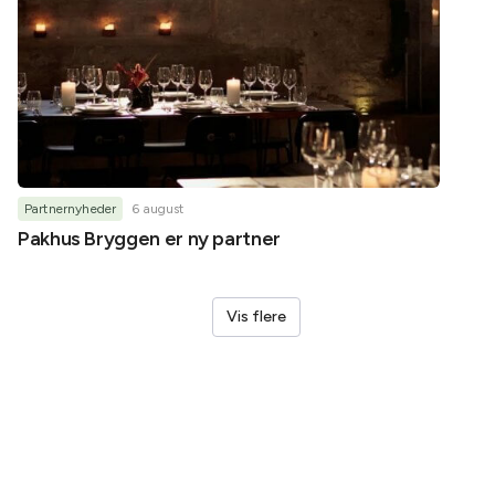
Partnernyheder
6 august
Partner
Pakhus Bryggen er ny partner
Helene
Vis flere