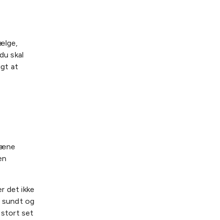
ælge,
du skal
igt at
træne
en
er det ikke
g sundt og
 stort set