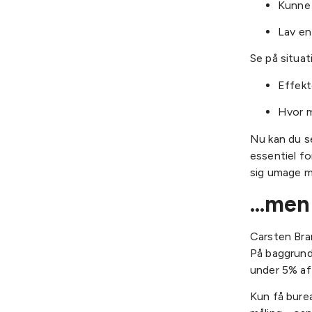
Kunne 
Lav en
Se på situat
Effekt
Hvor m
Nu kan du s
essentiel f
sig umage me
…men 
Carsten Bra
På baggrund 
under 5% af 
Kun få burea