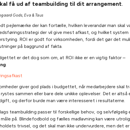
kal få ud af teambuilding til dit arrangement
.
upgaard Gods, Eva & Taus
dt pejlemærke der kan fortælle, hvilken leverandør man skal v
edsføringsstrategi der vil give mest afkast, og hvilket system 
gerstyring. ROI er godt for virksomheden, fordi det gør det mul
utninger på baggrund af fakta.
dgettet er det dog som om, at ROI ikke er en vigtig faktor –
ing
.
omheder giver god plads i budgettet, når medarbejdere skal 
rystes sammen eller bare dele unikke oplevelser. Det er altså 
gift, og derfor burde man være interesseret i resultaterne.
slags teambuilding passer til forskellige behov, og selvfølgelig 
l måle på. Blindefodbold og fælles madlavning kan være utroli
holdets trivsel, og det skal man ikke undervurdere, men det er