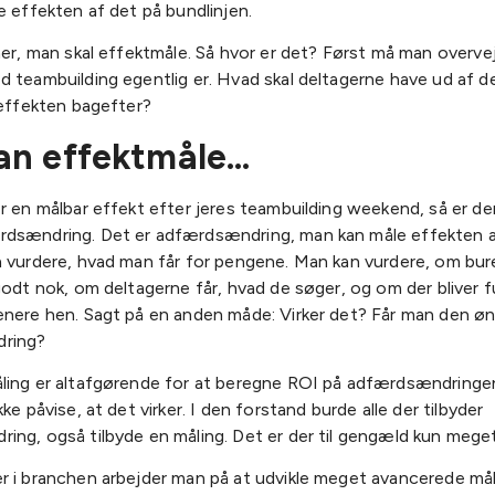
e effekten af det på bundlinjen.
her, man skal effektmåle. Så hvor er det? Først må man overve
d teambuilding egentlig er. Hvad skal deltagerne have ud af 
 effekten bagefter?
kan effektmåle…
r en målbar effekt efter jeres teambuilding weekend, så er der
dsændring. Det er adfærdsændring, man kan måle effekten a
n vurdere, hvad man får for pengene. Man kan vurdere, om bur
godt nok, om deltagerne får, hvad de søger, og om der bliver f
enere hen. Sagt på en anden måde: Virker det? Får man den ø
ring?
ling er altafgørende for at beregne ROI på adfærdsændringen
ke påvise, at det virker. I den forstand burde alle der tilbyder
ng, også tilbyde en måling. Det er der til gengæld kun meget 
r i branchen arbejder man på at udvikle meget avancerede må