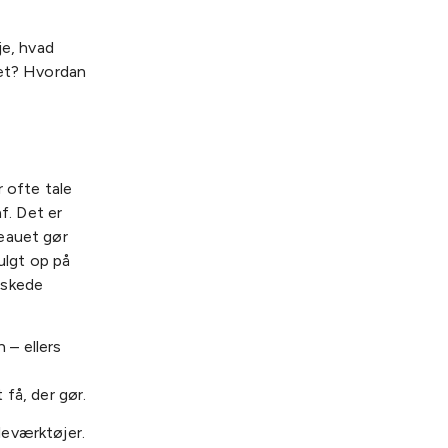
je, hvad
det? Hvordan
 ofte tale
f. Det er
eauet gør
ulgt op på
nskede
 – ellers
få, der gør.
leværktøjer.