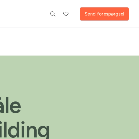
Send forespørgsel
åle
ilding