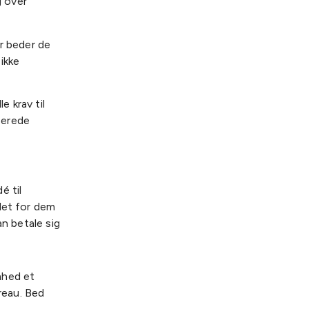
g over
r beder de
ikke
e krav til
tserede
é til
det for dem
an betale sig
mhed et
ureau. Bed