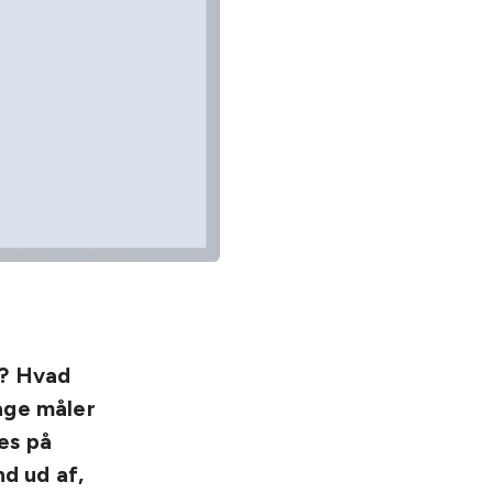
e? Hvad
age måler
es på
d ud af,