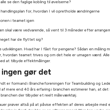
alle se den faglige kobling til øvelserne?
 handlingsplan for, hvordan I vil opretholde ændringerne
ionen i teamet igen
en skal være vedvarende, så vent til 3 måneder efter arrang
eget har de flyttet sig?
e udviklingen. Hvad har I fået for pengene? Sådan en måling 
or, hvordan teamet trives og om det hele er umagen værd. All
d at tilbyde effektmålinger.
ingen gør det
ndt er formand i Brancheforeningen for Teambuilding og Lede
af mere end 40 års erfaring i branchen estimerer han, at det k
branchen der tilbyder et reelt måleværktøj.
uer prøver altså på at påvise effekten af deres arbejde med 