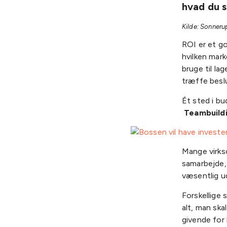
hvad du s
Kilde: Sonner
ROI er et go
hvilken mark
bruge til la
træffe besl
Ét sted i bu
Teambuild
Mange virks
samarbejde, 
væsentlig ud
Forskellige 
alt, man ska
givende for 