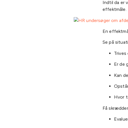
Indtil da er
effektmåle.
En effektmå
Se på situa
Trives
Er de 
Kan de
Opstår
Hvor t
Få skrædder
Evalue