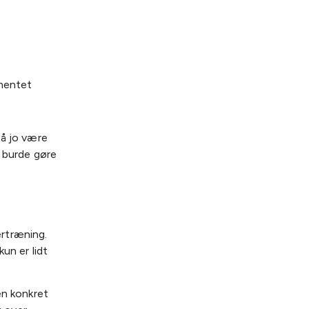
ementet
må jo være
e burde gøre
rtræning.
un er lidt
en konkret