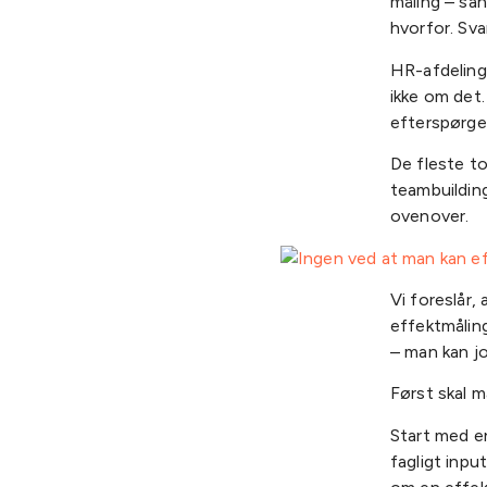
måling – san
hvorfor. Sva
HR-afdelinge
ikke om det.
efterspørger
De fleste to
teambuilding
ovenover.
Vi foreslår,
effektmålin
– man kan jo
Først skal m
Start med e
fagligt inpu