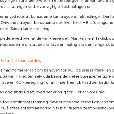
dsynligvis fordi der ikke er en efterspørgsel. Man kan undre si
ret er, at ingen ved, hvor vigtig effektmålingen er.
rne ved ikke, at bureauerne kan tilbyde effektmålinger. Derfo
 Omvendt tilbyder bureauerne det ikke, fordi HR-afdelingerne 
 det. Sådan kører det i ring.
pledere ved ikke, at de kan kræve det. Man kan rent faktisk still
-bureauerne om, at de skal lave en måling a la den, vi lige ski
 at man fortæller HR om behovet for ROI og præsenterer en id
g. Så kan HR enten selv udarbejde den, eller bureauerne gøre 
 lave en ROI-beregning for at finde frem til, hvad der bedst k
an dog finde ud af, hvad der er brug for. Her er vores råd:
n forventningsafstemning. Savner medarbejderne i din virkso
t? Gå efter adfærdsændring. Stil krav til jeres teambuilding-b