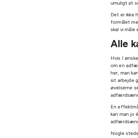
umuligt at s
Det er ikke 
formålet me
skal vi måle
Alle 
Hvis I ønske
om en adfær
her, man ka
sit arbejde 
øvelserne s
adfærdsænd
En effektmå
kan man jo ik
adfærdsændri
Nogle stede