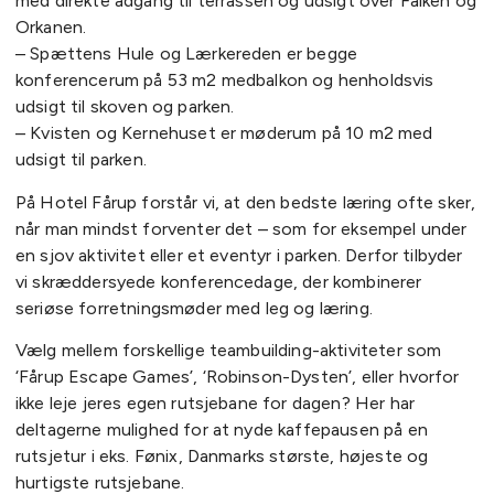
med direkte adgang til terrassen og udsigt over Falken og
Orkanen.
– Spættens Hule og Lærkereden er begge
konferencerum på 53 m2 medbalkon og henholdsvis
udsigt til skoven og parken.
– Kvisten og Kernehuset er møderum på 10 m2 med
udsigt til parken.
På Hotel Fårup forstår vi, at den bedste læring ofte sker,
når man mindst forventer det – som for eksempel under
en sjov aktivitet eller et eventyr i parken. Derfor tilbyder
vi skræddersyede konferencedage, der kombinerer
seriøse forretningsmøder med leg og læring.
Vælg mellem forskellige teambuilding-aktiviteter som
‘Fårup Escape Games’, ‘Robinson-Dysten’, eller hvorfor
ikke leje jeres egen rutsjebane for dagen? Her har
deltagerne mulighed for at nyde kaffepausen på en
rutsjetur i eks. Fønix, Danmarks største, højeste og
hurtigste rutsjebane.