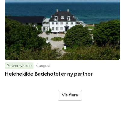
Partnernyheder
4 august
Partner
Helenekilde Badehotel er ny partner
Oplev
LEGO®
Vis flere