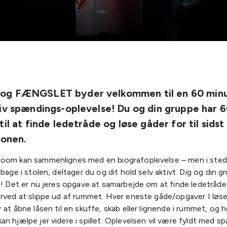
g FÆNGSLET byder velkommen til en 60 minu
iv spændings-oplevelse! Du og din gruppe har 
til at finde ledetråde og løse gåder for til sidst
ionen.
oom kan sammenlignes med en biografoplevelse – men i sted
lbage i stolen, deltager du og dit hold selv aktivt. Dig og din g
m! Det er nu jeres opgave at samarbejde om at finde ledetråde
rved at slippe ud af rummet. Hver eneste gåde/opgaver I løser,
 at åbne låsen til en skuffe, skab eller lignende i rummet, og her
n hjælpe jer videre i spillet. Oplevelsen vil være fyldt med s