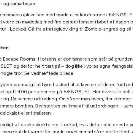
er og samarbejde.
kombinere oplevelsen med møde eller konference i FÆNGSLE
l være en mødedag med fire oplæg/temaer i løbet af dagen o
 tur i Locked. Gå fra strategiudvikling til Zombie-angreb og så t
eten:
 Escape Rooms, Horsens er containere som står på grunden
ET og derfor helt tæt på – dog ikke i vores egne fængsels
t nogle tror. Se vedhæftede billede.
 ydermere muligt at hyre Locked til at lave en af deres “udfordr
å op til 400 personer her på FÆNGSLET. Her bliver alle delt 
r og får samme udfordring. Og så ser man hvem, der kommer fø
armere bomben. Der sættes en time af til udfordringen – uan
delokalet eller i traileren.
 muligt at booke direkte hos Locked, hvis det er den eneste 
, men skal det være ifm. møde og/eller mad så er det lettest, 