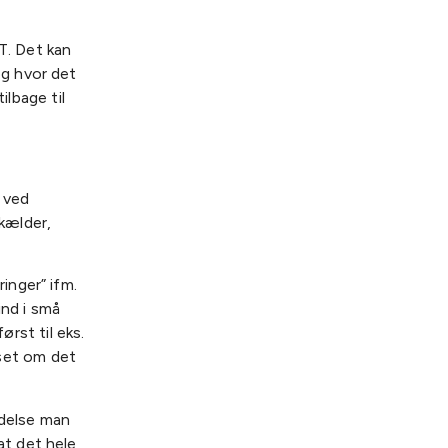
T. Det kan
g hvor det
ilbage til
 ved
kælder,
inger” ifm.
ind i små
rst til eks.
set om det
ydelse man
at det hele