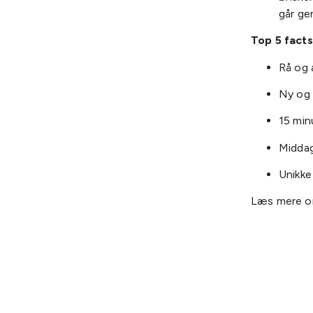
går ge
Top 5 fac
Rå og 
Ny og 
15 min
Middag
Unikke
Læs mere 