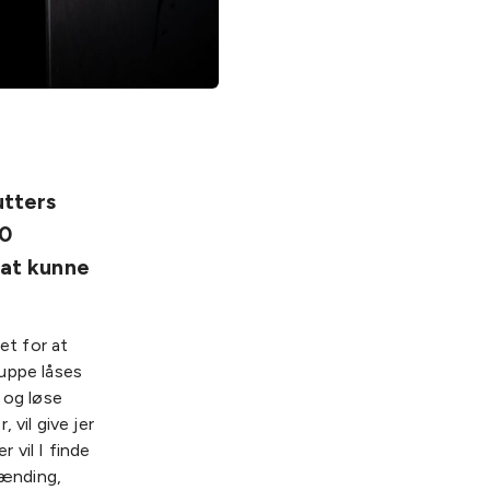
tters
60
 at kunne
et for at
ruppe låses
 og løse
 vil give jer
 vil I finde
pænding,