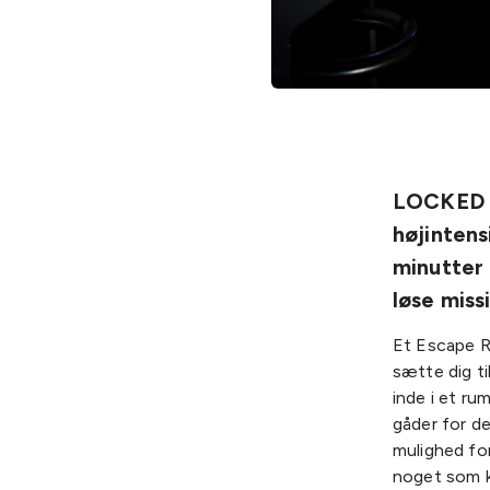
LOCKED o
højintens
minutter 
løse miss
Et Escape R
sætte dig ti
inde i et ru
gåder for de
mulighed for
noget som ka