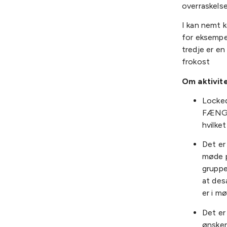
overraskels
I kan nemt 
for eksempe
tredje er en
frokost
Om aktivit
Locked
FÆNGSL
hvilke
Det er
møde p
gruppe
at des
er i mø
Det er
ønsker