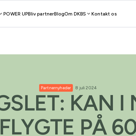
POWER UP
Bliv partner
Blog
Om DKBS
Kontakt os
Partnernyheder
8 juli 2024
SLET: KAN I 
FLYGTE PÅ 6