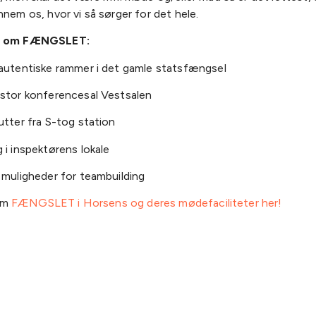
nnem os, hvor vi så sørger for det hele.
ts om FÆNGSLET:
autentiske rammer i det gamle statsfængsel
stor konferencesal Vestsalen
utter fra S-tog station
 i inspektørens lokale
 muligheder for teambuilding
om
FÆNGSLET i Horsens og deres mødefaciliteter her!