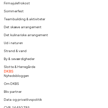
Firmajulefrokost
Sommerfest
Teambuilding & aktiviteter
Det skæve arrangement
Det kulinariske arrangement
Ud i naturen
Strand & vand
By & seværdigheder
Slotte & Herregårde
DKBS
Nyhedsbloggen
Om DKBS
Bliv partner
Data og privatlivspolitik
CVR: 14450793