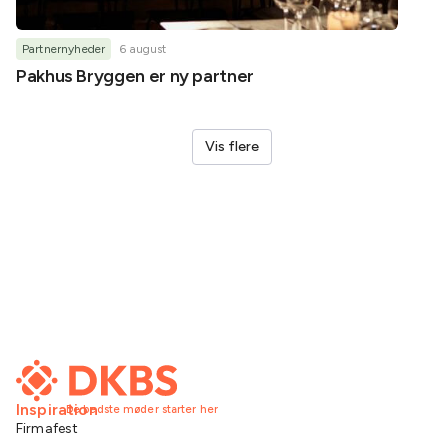
Partnernyheder
6 august
Partner
Pakhus Bryggen er ny partner
Helene
Vis flere
Inspiration
De bedste møder starter her
Firmafest