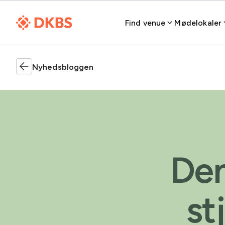
Find venue
Mødelokaler
Nyhedsbloggen
Den
st