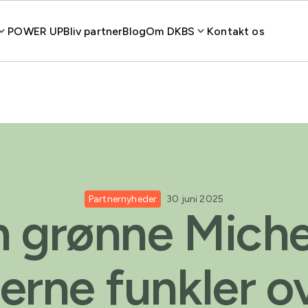
POWER UP
Bliv partner
Blog
Om DKBS
Kontakt os
Partnernyheder
30 juni 2025
 grønne Miche
jerne funkler o