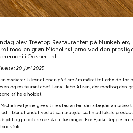
ndag blev Treetop Restauranten på Munkebjerg H
ret med en grøn Michelinstjerne ved den prestig
ceremoni i Odsherred.
lelse: 20. juni 2025
en markerer kulminationen på flere års målrettet arbejde for 
esen og restaurantchef Lena Hahn Atzen, der modtog den g
egne af hele holdet.
ichelin-stjerne gives til restauranter, der arbejder ambitiøs
ed – blandt andet ved at samarbejde tæt med lokale produce
spild og prioritere cirkulære løsninger. For Bjarke Jeppesen e
ningsfuld: