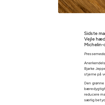
Sidste ma
Vejle hæd
Michelin-
Pressemedde
Anerkendels
Bjarke Jepp
stjerne på v
Den grønne M
bæredygtigh
reducere mad
særlig betyd