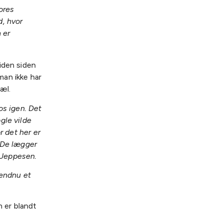
ores
d, hvor
 er
iden siden
an ikke har
æl.
os igen. Det
gle vilde
r det her er
 De lægger
e Jeppesen.
 endnu et
n er blandt