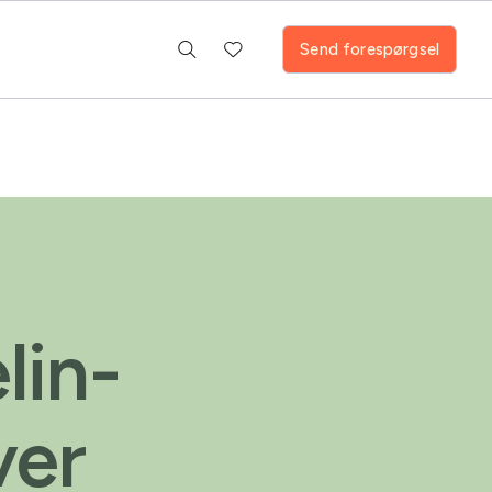
Send forespørgsel
lin-
ver