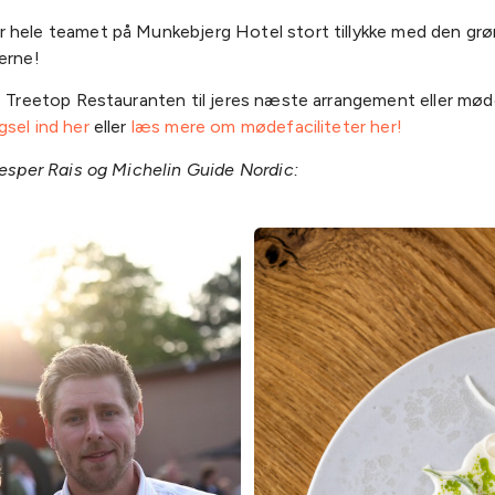
 hele teamet på Munkebjerg Hotel stort tillykke med den gr
erne!
ve Treetop Restauranten til jeres næste arrangement eller mø
sel ind her
eller
læs mere om mødefaciliteter her!
Jesper Rais og Michelin Guide Nordic: