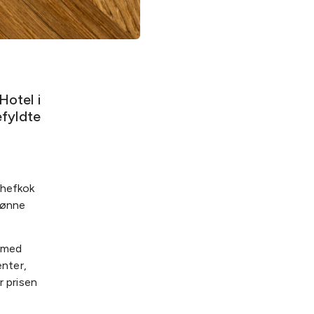
otel i
efyldte
chefkok
rønne
t med
nter,
r prisen