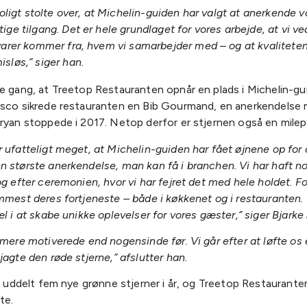
roligt stolte over, at Michelin-guiden har valgt at anerkende v
ge tilgang. Det er hele grundlaget for vores arbejde, at vi ve
varer kommer fra, hvem vi samarbejder med – og at kvaliteten
sløs,” siger han.
te gang, at Treetop Restauranten opnår en plads i Michelin-gu
isco sikrede restauranten en Bib Gourmand, en anerkendelse m
Bryan stoppede i 2017. Netop derfor er stjernen også en milep
 ufatteligt meget, at Michelin-guiden har fået øjnene op for 
 største anerkendelse, man kan få i branchen. Vi har haft no
og efter ceremonien, hvor vi har fejret det med hele holdet. Fo
emmest deres fortjeneste – både i køkkenet og i restauranten.
æl i at skabe unikke oplevelser for vores gæster,” siger Bjark
 mere motiverede end nogensinde før. Vi går efter at løfte os
jagte den røde stjerne,” afslutter han.
lt uddelt fem nye grønne stjerner i år, og Treetop Restaurante
te.