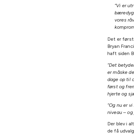
“Vi er ut
bæredygti
vores rå
kompromi
Det er førs
Bryan Franc
haft siden 
“Det betyder
er måske den
dage op til 
først og fr
hjerte og sj
“Og nu er vi
niveau – og 
Der blev i a
de få udvalg