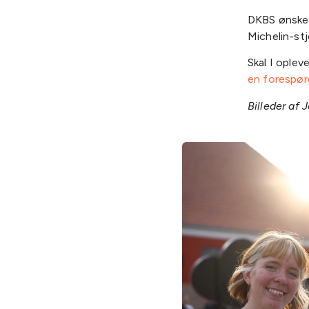
DKBS ønsker
Michelin-stj
Skal I ople
en forespørg
Billeder af 