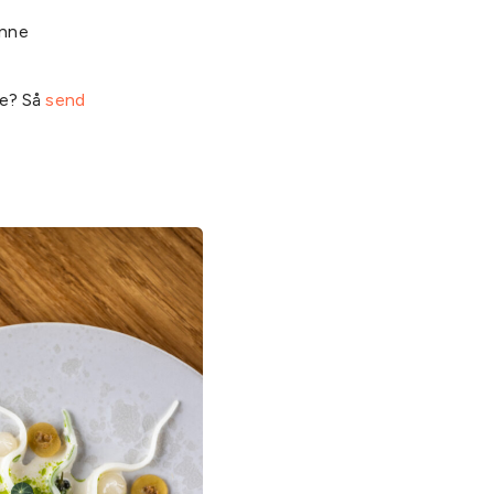
ønne
de? Så
send