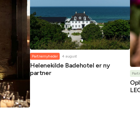
Partnernyheder
4 august
Helenekilde Badehotel er ny
partner
Part
Opl
LEG