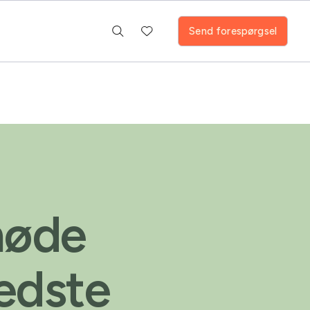
Send forespørgsel
møde
edste