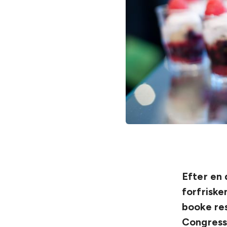
Efter en 
forfriske
booke res
Congress 