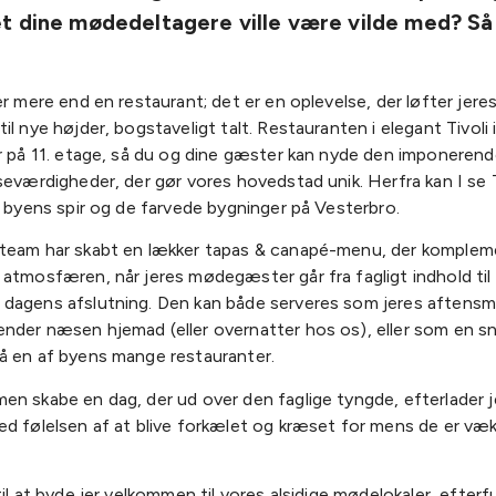
t dine mødedeltagere ville være vilde med? Så
er mere end en restaurant; det er en oplevelse, der løfter jere
il nye højder, bogstaveligt talt. Restauranten i elegant Tivoli 
r på 11. etage, så du og dine gæster kan nyde den imponerend
seværdigheder, der gør vores hovedstad unik. Herfra kan I se T
, byens spir og de farvede bygninger på Vesterbro.
team har skabt en lækker tapas & canapé-menu, der komplem
atmosfæren, når jeres mødegæster går fra fagligt indhold til k
dagens afslutning. Den kan både serveres som jeres aftensm
nder næsen hjemad (eller overnatter hos os), eller som en s
å en af byens mange restauranter.
en skabe en dag, der ud over den faglige tyngde, efterlader j
ed følelsen af at blive forkælet og kræset for mens de er væ
til at byde jer velkommen til vores alsidige mødelokaler, efterf