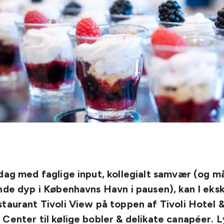
dag med faglige input, kollegialt samvær (og m
nde dyp i Københavns Havn i pausen), kan I eksk
taurant Tivoli View på toppen af Tivoli Hotel 
Center til kølige bobler & delikate canapéer. 