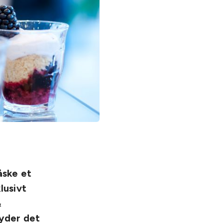
åske et
lusivt
&
Lyder det