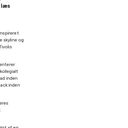
 læs
s
inspireret
e skyline og
ivolis
enterer
ollegialt
ad inden
nack inden
eres
k
ulgt af en