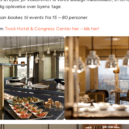
ig oplevelse over byens tage.
kan bookes til events fra 15 – 80 personer.
om
Tivoli Hotel & Congress Center her – klik her!