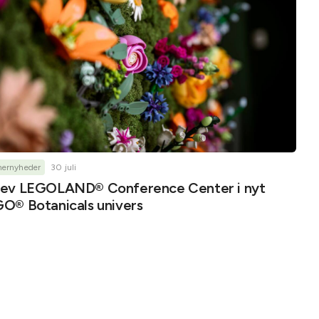
nernyheder
30 juli
ev LEGOLAND® Conference Center i nyt
O® Botanicals univers