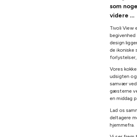
som noge
videre …
Tivoli View 
begivenhed t
design ligge
de ikoniske 
forlystelser
Vores kokke
udsigten og 
samvær ved 
gæsterne ve
en middag p
Lad os samm
deltagere m
hjemmefra.
Vi ser frem 