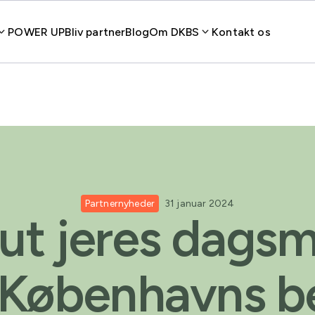
POWER UP
Bliv partner
Blog
Om DKBS
Kontakt os
Partnernyheder
31 januar 2024
lut jeres dags
Københavns b