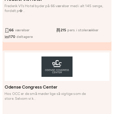
Frederik VI’s Hotel byder på 66 værelser med i alt 145 senge,
fordelt p�...
66
værelser
215
pers. i stolerækker
170
deltagere
Odense Congress Center
Hos OCC er de små møder lige så vigtige som de
store. Selvom vi k...