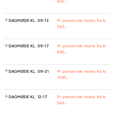
625
Inkluderet:
DAGMØDE KL. 09-13
Pr. person inkl. moms fra kr.
545
Eftermiddagskaffe/te-
Isvand
buffet, inkl. kage
Frugt
Aftenbuffet
Inkluderet:
1
1 gl. vin til
DAGMØDE KL. 09-17
Pr. person inkl. moms fra kr.
sodavand/kildevand
middagen
695
Kaffe/te m/brød
Formiddagskaffe/te-
Aftenkaffe/te
Plenum
v/ankomst
buffet
Standard AV-
Isvand
Frugt
udstyr inkl.
Inkluderet:
1
Frokost
projektor
DAGMØDE KL. 09-21
Pr. person inkl. moms fra kr.
sodavand/kildevand
1095
Kaffe/te m/brød
Formiddagskaffe/te-
Standard AV-
Plenum
v/ankomst
buffet
udstyr inkl.
Isvand
Frugt
projektor
Inkluderet:
1
Frokost
DAGMØDE KL. 12-17
Pr. person inkl. moms fra kr.
sodavand/kildevand
545
Kaffe/te m/brød
Formiddagskaffe/te-
Eftermiddagskaffe/te-
Plenum
v/ankomst
buffet
buffet inkl. kage