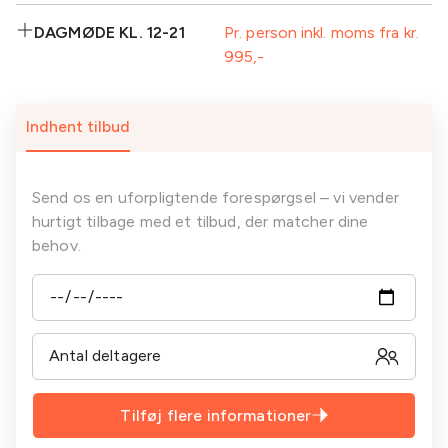
Isvand
Frugt
Standard AV-
Inkluderet:
Eftermiddagskaffe/te-
udstyr inkl.
Frokost
DAGMØDE KL. 12-21
Pr. person inkl. moms fra kr.
buffet inkl. kage
projektor
995
Kaffe/te-buffet
Frokost
Aftenbuffet
3 retters middag
ved ankomst
1
1
1
Isvand
sodavand/kildevand
sodavand/kildevand
sodavand/kildevand
Inkluderet:
Indhent tilbud
1 gl. vin til
Aftenkaffe/te
Eftermiddagskaffe/te-
Frugt
middagen
buffet inkl. kage
Standard AV-
Plenum
Standard AV-
Plenum
udstyr inkl.
Send os en uforpligtende forespørgsel – vi vender
udstyr inkl.
projektor
hurtigt tilbage med et tilbud, der matcher dine
projektor
behov.
Tilføj flere informationer