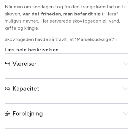
Når man om søndagen tog fra den trange købstad ud til
skoven,
var det friheden, man befandt sig i
. Heraf
muligvis navnet. Her serverede skovfogeden øl, vand,
kaffe og kringle.
Skovfogeden havde så travlt, at "Marselisudvalget" i
1903 følte sig nødsaget til at gøre byrådet opmærksom
Læs hele beskrivelsen
på, at skovfogeden var mere traktør end skovfoged.
Byrådet lyttede og efterkom beslutningen om at tillade
Værelser
den unge restauratør Hans Rising at overtage opgaven
med at servere for gæsterne.
På kun 2 måneder opførte han en pavillon på et åbent
Kapacitet
areal i skoven, som han kaldte "Friheden". Her blev
"Restaurant Terrassen" indviet d. 31. juli
1904. Restauranten er i dag fredet og står næsten som
Forplejning
i 1904.