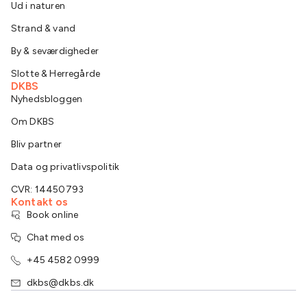
Ud i naturen
Strand & vand
By & seværdigheder
Slotte & Herregårde
DKBS
Nyhedsbloggen
Om DKBS
Bliv partner
Data og privatlivspolitik
CVR: 14450793
Kontakt os
Book online
Chat med os
+45 4582 0999
dkbs@dkbs.dk