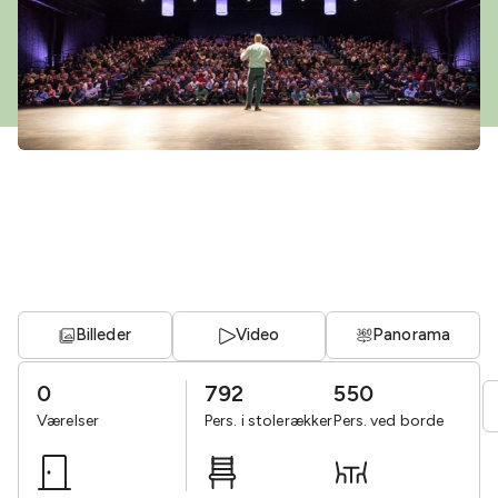
Billeder
Video
Panorama
0
792
550
Værelser
Pers. i stolerækker
Pers. ved borde