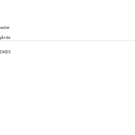
heder
gårde
 DKBS