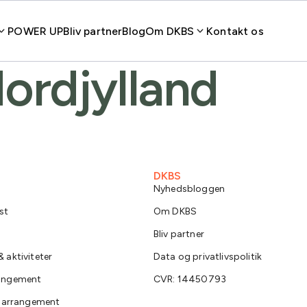
POWER UP
Bliv partner
Blog
Om DKBS
Kontakt os
ordjylland
DKBS
Nyhedsbloggen
st
Om DKBS
Bliv partner
 aktiviteter
Data og privatlivspolitik
rangement
CVR: 14450793
e arrangement