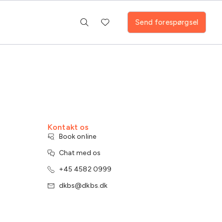
Send forespørgsel
Kontakt os
Book online
Chat med os
+45 4582 0999
dkbs@dkbs.dk