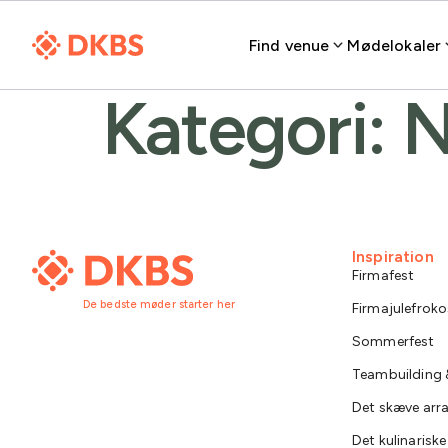
Find venue
Mødelokaler
Kategori:
N
Inspiration
Firmafest
De bedste møder starter her
Firmajulefroko
Sommerfest
Teambuilding &
Det skæve ar
Det kulinarisk