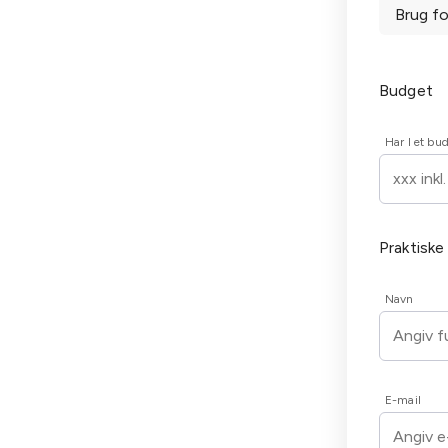
Brug f
Budget
Har I et bu
Praktiske
Navn
E-mail