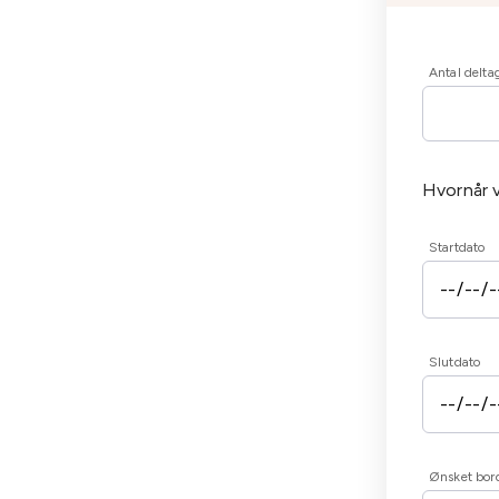
Antal delta
Hvornår v
Startdato
Slutdato
Ønsket bord