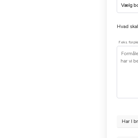
Hvad skal
F.eks. forpl
Har I b