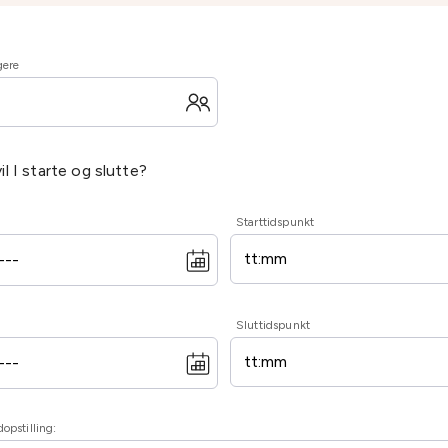
gere
il I starte og slutte?
Starttidspunkt
Sluttidspunkt
opstilling: