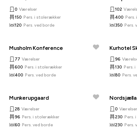
0
Værelser
102
Værel
150
Pers. i stolerækker
400
Pers.
120
Pers. ved borde
350
Pers. 
Musholm Konference
Kurhotel 
77
Værelser
96
Værels
600
Pers. i stolerækker
130
Pers. 
400
Pers. ved borde
80
Pers. v
Munkerupgaard
Nordsjæll
28
Værelser
0
Værelse
96
Pers. i stolerækker
230
Pers. 
60
Pers. ved borde
230
Pers. 