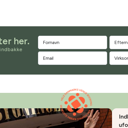
er her.
 indbakke
Ind
ufo