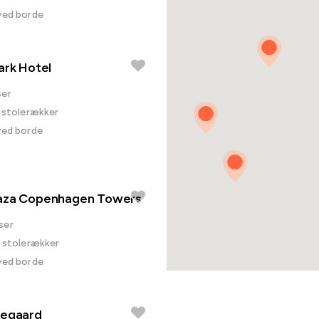
 ved borde
ark Hotel
ser
i stolerækker
ved borde
aza Copenhagen Towers
ser
i stolerækker
 ved borde
regaard