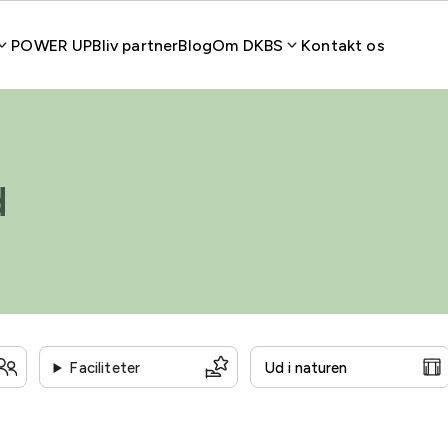
POWER UP
Bliv partner
Blog
Om DKBS
Kontakt os
d
Faciliteter
Statsaftale
Handicapvenlig
Auditorium
Grønne o