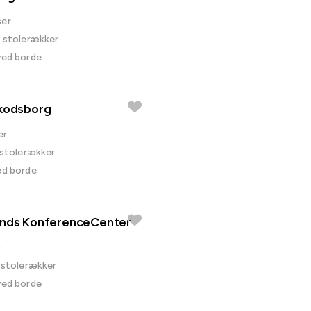
ser
 i stolerækker
ved borde
Skodsborg
er
i stolerækker
ed borde
ands KonferenceCenter
r
i stolerækker
ved borde