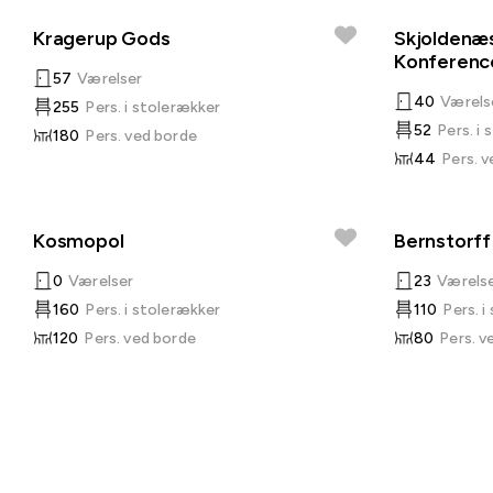
Kragerup Gods
Skjoldenæ
Konferenc
57
Værelser
40
Værels
255
Pers. i stolerækker
52
Pers. i
180
Pers. ved borde
44
Pers. 
Kosmopol
Bernstorff
0
Værelser
23
Værels
160
Pers. i stolerækker
110
Pers. i
120
Pers. ved borde
80
Pers. v