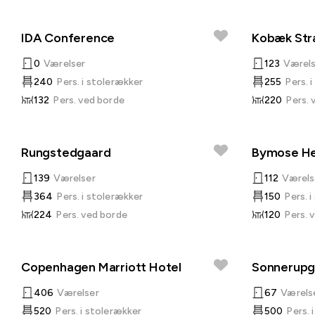
IDA Conference
Kobæk Str
0
Værelser
123
Værels
240
Pers. i stolerækker
255
Pers. 
132
Pers. ved borde
220
Pers. 
Rungstedgaard
Bymose He
139
Værelser
112
Værels
364
Pers. i stolerækker
150
Pers. 
224
Pers. ved borde
120
Pers. 
Copenhagen Marriott Hotel
Sonnerupg
406
Værelser
67
Værels
520
Pers. i stolerækker
500
Pers. 