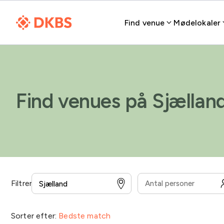
Find venue
Mødelokaler
Find venues på Sjællan
Filtrer
Overnatning
Overenskomst for medarbejdere
Sorter efter:
Bedste match