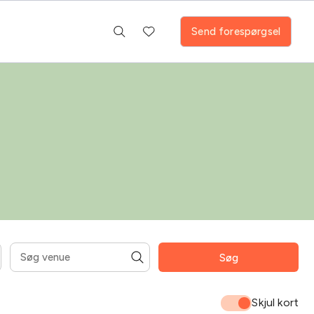
Send forespørgsel
Søg
mråder
Fitness room
Pool
Skjul kort