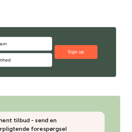
Sign up
hent tilbud - send en
rpligtende forespørgsel