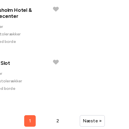
sholm Hotel &
ecenter
er
 stolerækker
ved borde
 Slot
er
 stolerækker
ed borde
1
2
Næste »