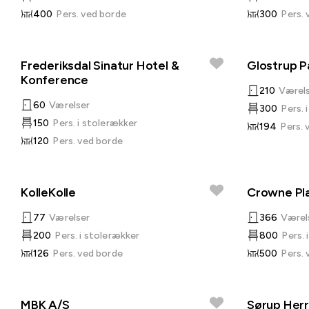
400
Pers. ved borde
300
Pers.
Frederiksdal Sinatur Hotel &
Glostrup P
Konference
210
Værel
60
Værelser
300
Pers. 
150
Pers. i stolerækker
194
Pers. 
120
Pers. ved borde
KolleKolle
Crowne Pl
77
Værelser
366
Værel
200
Pers. i stolerækker
800
Pers. 
126
Pers. ved borde
500
Pers.
MBK A/S
Sørup Her