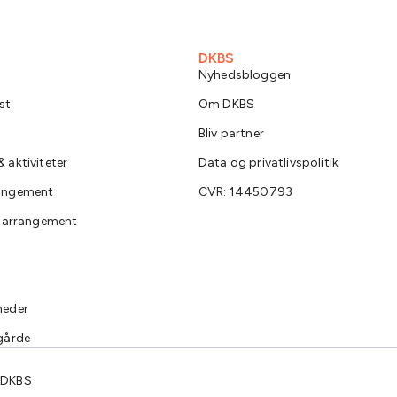
DKBS
Nyhedsbloggen
st
Om DKBS
Bliv partner
 aktiviteter
Data og privatlivspolitik
rangement
CVR: 14450793
e arrangement
heder
gårde
 DKBS