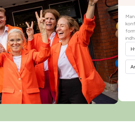
Mang
konf
form
indh