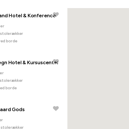
and Hotel & Konference
er
i stolerækker
ved borde
gn Hotel & Kursuscenter
er
i stolerækker
ved borde
aard Gods
er
i stolerækker