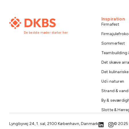
Inspiration
Firmafest
De bedste møder starter her
Firmajulefroko
Sommerfest
Teambuilding &
Det skæve ar
Det kulinarisk
Ud i naturen
Strand & vand
By & seværdig
Slotte & Herre
Lyngbyvej 24, 1. sal, 2100 København, Danmark
© 2025