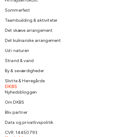
Firmajulefrokost
Sommerfest
Teambuilding & aktiviteter
Det skæve arrangement
Det kulinariske arrangement
Ud i naturen
Strand & vand
By & seværdigheder
Slotte & Herregårde
DKBS
Nyhedsbloggen
Om DKBS
Bliv partner
Data og privatlivspolitik
CVR: 14450793