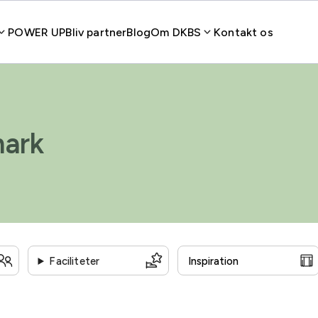
POWER UP
Bliv partner
Blog
Om DKBS
Kontakt os
mark
Faciliteter
Statsaftale
Handicapvenlig
Auditorium
Grønne o