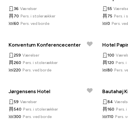
36
Værelser
55
Værels
70
Pers. i stolerækker
75
Pers. i
60
Pers. ved borde
0
Pers. ve
Konventum Konferencecenter
Hotel Papi
259
Værelser
100
Værel
260
Pers. i stolerækker
120
Pers. 
220
Pers. ved borde
80
Pers. v
Jørgensens Hotel
Bautahøj K
59
Værelser
84
Værels
540
Pers. i stolerækker
160
Pers. 
300
Pers. ved borde
110
Pers. 