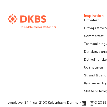
Inspiration
Firmafest
De bedste møder starter her
Firmajulefroko
Sommerfest
Teambuilding &
Det skæve ar
Det kulinarisk
Ud i naturen
Strand & vand
By & seværdig
Slotte & Herre
Lyngbyvej 24, 1. sal, 2100 København, Danmark
© 2025