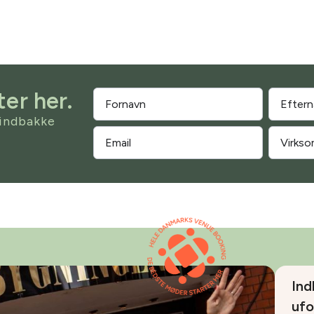
er her.
 indbakke
Ind
ufo