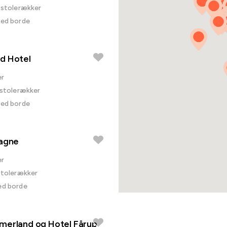
i stolerækker
ved borde
d Hotel
er
i stolerækker
ved borde
tagne
er
 stolerækker
ed borde
merland og Hotel Fårup