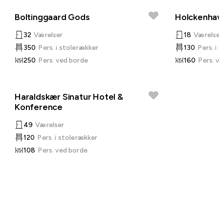
Boltinggaard Gods
Holckenhav
32
Værelser
18
Værels
350
Pers. i stolerækker
130
Pers. 
250
Pers. ved borde
160
Pers. 
Haraldskær Sinatur Hotel &
Konference
49
Værelser
120
Pers. i stolerækker
108
Pers. ved borde