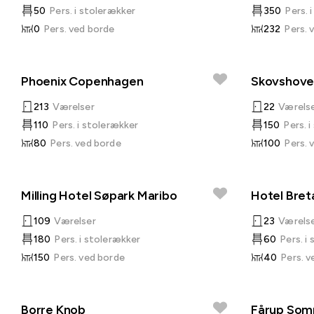
50
Pers. i stolerækker
350
Pers. 
0
Pers. ved borde
232
Pers. 
Phoenix Copenhagen
Skovshove
213
Værelser
22
Værels
110
Pers. i stolerækker
150
Pers. 
80
Pers. ved borde
100
Pers. 
Milling Hotel Søpark Maribo
Hotel Bre
109
Værelser
23
Værels
180
Pers. i stolerækker
60
Pers. i
150
Pers. ved borde
40
Pers. v
Borre Knob
Fårup Som