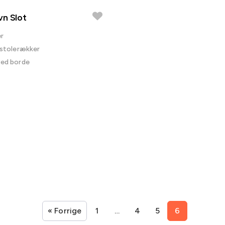
n Slot
er
i stolerækker
ved borde
« Forrige
1
…
4
5
6