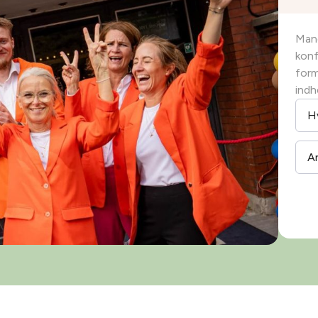
Mang
konf
form
indh