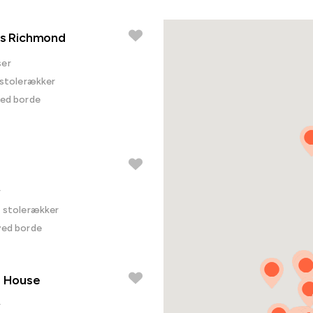
ls Richmond
ser
i stolerækker
ved borde
r
 i stolerækker
ved borde
r House
r