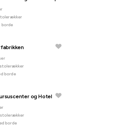
er
 stolerækker
d borde
rfabrikken
ser
i stolerækker
ed borde
ursuscenter og Hotel
er
i stolerækker
ved borde