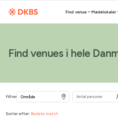
Find venue
Mødelokaler
Find venues i hele Dan
Filtrer
Overnatning
Overenskomst for medarbejdere
Sorter efter:
Bedste match