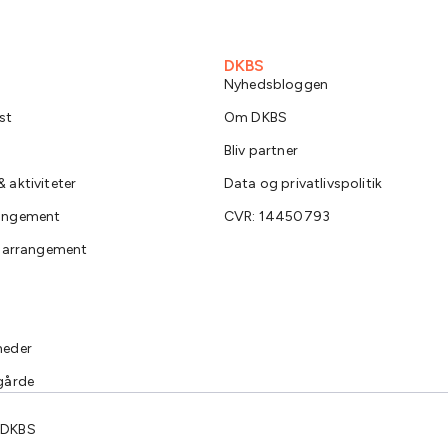
DKBS
Nyhedsbloggen
st
Om DKBS
Bliv partner
 aktiviteter
Data og privatlivspolitik
rangement
CVR: 14450793
e arrangement
heder
gårde
 DKBS