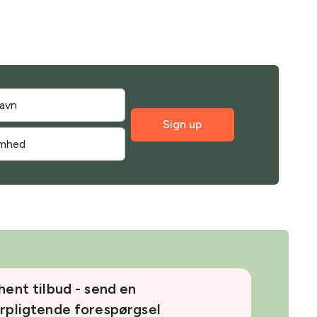
Sign up
hent tilbud - send en
rpligtende forespørgsel