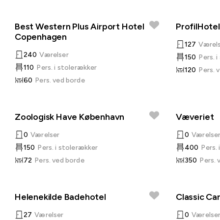
Best Western Plus Airport Hotel
ProfilHote
Copenhagen
127
Værel
240
Værelser
150
Pers. 
110
Pers. i stolerækker
120
Pers. 
60
Pers. ved borde
Zoologisk Have København
Væveriet
0
Værelser
0
Værelse
150
Pers. i stolerækker
400
Pers.
72
Pers. ved borde
350
Pers. 
Helenekilde Badehotel
Classic Ca
27
Værelser
0
Værelse