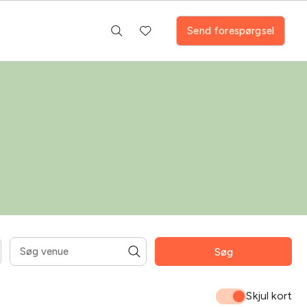
Send forespørgsel
Søg
mråder
Fitness room
Pool
Skjul kort