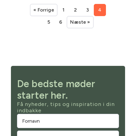
« Forrige
1
2
3
4
5
6
Næste »
De bedste møder
starter her.
Få nyheder, tips og inspiration i din
indbakke